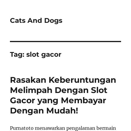
Cats And Dogs
Tag:
slot gacor
Rasakan Keberuntungan
Melimpah Dengan Slot
Gacor yang Membayar
Dengan Mudah!
Purnatoto menawarkan pengalaman bermain