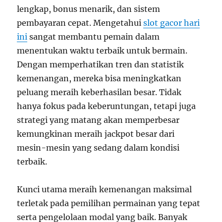
lengkap, bonus menarik, dan sistem
pembayaran cepat. Mengetahui
slot gacor hari
ini
sangat membantu pemain dalam
menentukan waktu terbaik untuk bermain.
Dengan memperhatikan tren dan statistik
kemenangan, mereka bisa meningkatkan
peluang meraih keberhasilan besar. Tidak
hanya fokus pada keberuntungan, tetapi juga
strategi yang matang akan memperbesar
kemungkinan meraih jackpot besar dari
mesin-mesin yang sedang dalam kondisi
terbaik.
Kunci utama meraih kemenangan maksimal
terletak pada pemilihan permainan yang tepat
serta pengelolaan modal yang baik. Banyak