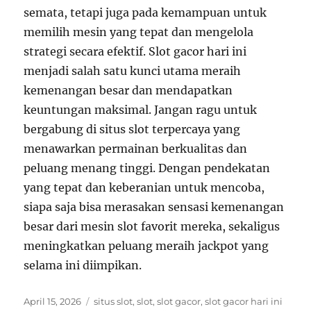
semata, tetapi juga pada kemampuan untuk
memilih mesin yang tepat dan mengelola
strategi secara efektif. Slot gacor hari ini
menjadi salah satu kunci utama meraih
kemenangan besar dan mendapatkan
keuntungan maksimal. Jangan ragu untuk
bergabung di situs slot terpercaya yang
menawarkan permainan berkualitas dan
peluang menang tinggi. Dengan pendekatan
yang tepat dan keberanian untuk mencoba,
siapa saja bisa merasakan sensasi kemenangan
besar dari mesin slot favorit mereka, sekaligus
meningkatkan peluang meraih jackpot yang
selama ini diimpikan.
Posted
Tags
April 15, 2026
situs slot
,
slot
,
slot gacor
,
slot gacor hari ini