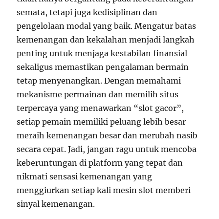
semata, tetapi juga kedisiplinan dan
pengelolaan modal yang baik. Mengatur batas
kemenangan dan kekalahan menjadi langkah
penting untuk menjaga kestabilan finansial
sekaligus memastikan pengalaman bermain
tetap menyenangkan. Dengan memahami
mekanisme permainan dan memilih situs
terpercaya yang menawarkan “slot gacor”,
setiap pemain memiliki peluang lebih besar
meraih kemenangan besar dan merubah nasib
secara cepat. Jadi, jangan ragu untuk mencoba
keberuntungan di platform yang tepat dan
nikmati sensasi kemenangan yang
menggiurkan setiap kali mesin slot memberi
sinyal kemenangan.