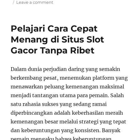
on
on
Leave a comment
Gunakan
Strategi
Ini
Pelajari Cara Cepat
untuk
Menaklukkan
Menang di Situs Slot
Slot
Gacor Tanpa Ribet
Gacor
Hari
Ini
dan
Dalam dunia perjudian daring yang semakin
Raih
berkembang pesat, menemukan platform yang
Jackpot
menawarkan peluang kemenangan maksimal
Fantastis
menjadi tantangan utama para pemain. Salah
satu rahasia sukses yang sedang ramai
diperbincangkan adalah keberhasilan meraih
kemenangan besar melalui strategi yang tepat
dan keberuntungan yang konsisten. Banyak
pemain mengaku bahwa keberuntungan