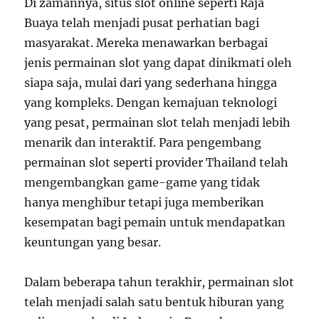
Di zamannya, situs slot online seperti Raja
Buaya telah menjadi pusat perhatian bagi
masyarakat. Mereka menawarkan berbagai
jenis permainan slot yang dapat dinikmati oleh
siapa saja, mulai dari yang sederhana hingga
yang kompleks. Dengan kemajuan teknologi
yang pesat, permainan slot telah menjadi lebih
menarik dan interaktif. Para pengembang
permainan slot seperti provider Thailand telah
mengembangkan game-game yang tidak
hanya menghibur tetapi juga memberikan
kesempatan bagi pemain untuk mendapatkan
keuntungan yang besar.
Dalam beberapa tahun terakhir, permainan slot
telah menjadi salah satu bentuk hiburan yang