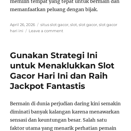
memilih tempat yang tepat untuk bermain dan
memanfaatkan peluang dengan bijak.
Posted
Tags
April 26, 2026
situs slot gacor
,
slot
,
slot gacor
,
slot gacor
on
on
hari ini
Leave a comment
Optimalkan
Permainan
Anda
Gunakan Strategi Ini
di
Situs
untuk Menaklukkan Slot
Slot
Gacor Hari Ini dan Raih
Gacor
dengan
Jackpot Fantastis
Teknik
Profesional
yang
Bermain di dunia perjudian daring kini semakin
Sudah
Terbukti
diminati banyak kalangan karena menawarkan
sensasi dan keuntungan besar. Salah satu
faktor utama yang menarik perhatian pemain