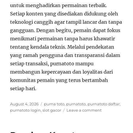
untuk menghadirkan permainan terbaik.
Setiap konten yang disediakan didukung oleh
teknologi canggih agar tampil lancar dan tanpa
gangguan. Dengan begitu, pemain dapat fokus
menikmati permainan tanpa harus khawatir
tentang kendala teknis. Melalui pendekatan
yang ramah pengguna dan transparansi dalam
setiap transaksi, purnatoto mampu
membangun kepercayaan dan loyalitas dari
komunitas pemain yang terus bertambah
setiap hari.
Posted
Tags
August 4, 2026
purna toto
,
purnatoto
,
purnatoto daftar
,
on
on
purnatoto login
,
slot gacor
Leave a comment
Rasakan
Keberuntungan
Melimpah