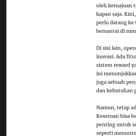
oleh kemajuan 
kapan saja. Kin
perlu datang ke
bersantai di rum
Di sisi lain, o
inovasi. Ada fi
sistem reward ya
ini menunjukkan
juga sebuah pen
dan kebutuhan 
Namun, tetap ad
Keseruan bisa b
penting untuk s
seperti menont