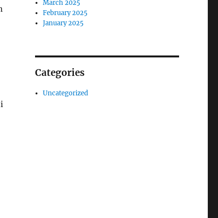
March 2025
n
February 2025
January 2025
Categories
Uncategorized
i