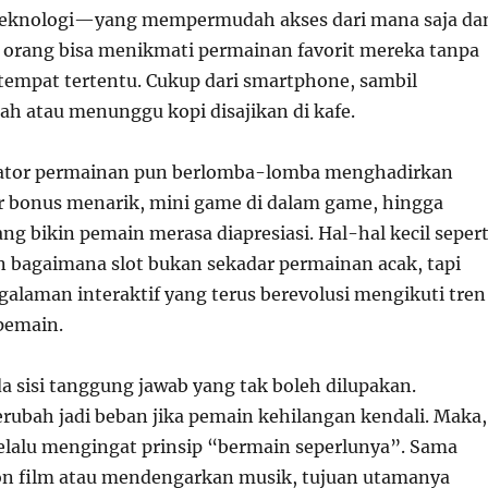
teknologi—yang mempermudah akses dari mana saja da
i, orang bisa menikmati permainan favorit mereka tanpa
 tempat tertentu. Cukup dari smartphone, sambil
ah atau menunggu kopi disajikan di kafe.
perator permainan pun berlomba-lomba menghadirkan
tur bonus menarik, mini game di dalam game, hingga
ng bikin pemain merasa diapresiasi. Hal-hal kecil sepert
 bagaimana slot bukan sekadar permainan acak, tapi
galaman interaktif yang terus berevolusi mengikuti tren
pemain.
a sisi tanggung jawab yang tak boleh dilupakan.
erubah jadi beban jika pemain kehilangan kendali. Maka,
elalu mengingat prinsip “bermain seperlunya”. Sama
on film atau mendengarkan musik, tujuan utamanya