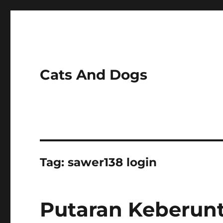
Cats And Dogs
Tag:
sawer138 login
Putaran Keberun