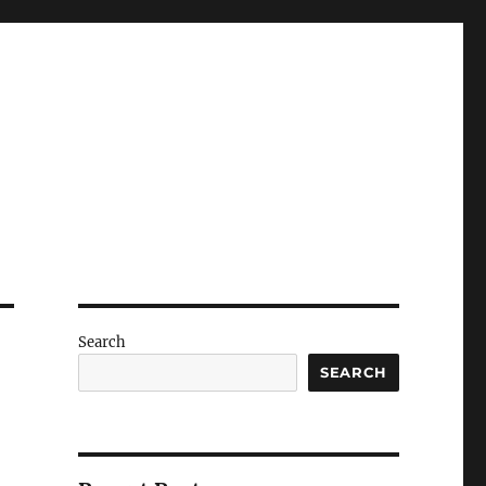
Search
SEARCH