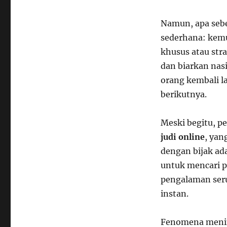
Namun, apa seb
sederhana: kemu
khusus atau str
dan biarkan nas
orang kembali l
berikutnya.
Meski begitu, p
judi online
, yan
dengan bijak ad
untuk mencari p
pengalaman seru
instan.
Fenomena menin