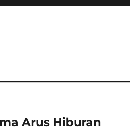
ma Arus Hiburan