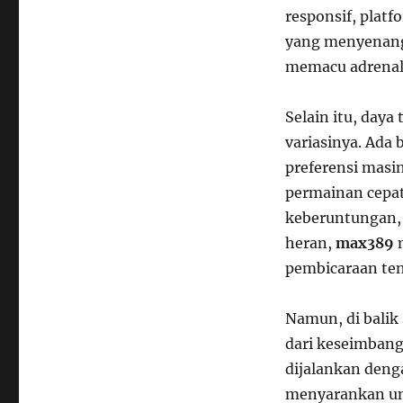
responsif, plat
yang menyenangk
memacu adrenal
Selain itu, daya
variasinya. Ada 
preferensi mas
permainan cepat
keberuntungan,
heran,
max389
m
pembicaraan ten
Namun, di balik
dari keseimbang
dijalankan den
menyarankan un