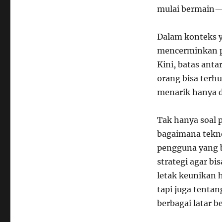
mulai bermain—
Dalam konteks ya
mencerminkan pe
Kini, batas anta
orang bisa terh
menarik hanya d
Tak hanya soal 
bagaimana tekno
pengguna yang b
strategi agar b
letak keunikan 
tapi juga tenta
berbagai latar b