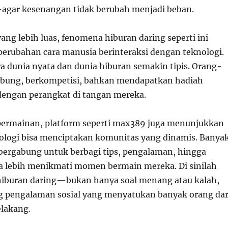
agar kesenangan tidak berubah menjadi beban.
ng lebih luas, fenomena hiburan daring seperti ini
rubahan cara manusia berinteraksi dengan teknologi.
ra dunia nyata dan dunia hiburan semakin tipis. Orang-
ubung, berkompetisi, bahkan mendapatkan hadiah
engan perangkat di tangan mereka.
permainan, platform seperti max389 juga menunjukkan
logi bisa menciptakan komunitas yang dinamis. Banya
ergabung untuk berbagi tips, pengalaman, hingga
isa lebih menikmati momen bermain mereka. Di sinilah
hiburan daring—bukan hanya soal menang atau kalah,
ng pengalaman sosial yang menyatukan banyak orang dar
elakang.