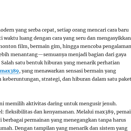
odern yang serba cepat, setiap orang mencari cara baru
 waktu luang dengan cara yang seru dan mengasyikkan
enonton film, bermain gim, hingga mencoba pengalama
 lebih menantang—semuanya menjadi bagian dari gaya
. Salah satu bentuk hiburan yang menarik perhatian
max389
, yang menawarkan sensasi bermain yang
eberuntungan, strategi, dan hiburan dalam satu pake
ni memilih aktivitas daring untuk mengusir jenuh.
l: fleksibilitas dan kenyamanan. Melalui max389, pema
i berbagai permainan yang menegangkan tanpa harus
umah. Dengan tampilan yang menarik dan sistem yang