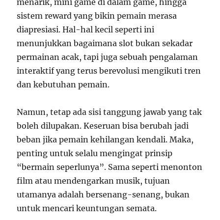
menarik, mini game di dalam game, hingga
sistem reward yang bikin pemain merasa
diapresiasi. Hal-hal kecil seperti ini
menunjukkan bagaimana slot bukan sekadar
permainan acak, tapi juga sebuah pengalaman
interaktif yang terus berevolusi mengikuti tren
dan kebutuhan pemain.
Namun, tetap ada sisi tanggung jawab yang tak
boleh dilupakan. Keseruan bisa berubah jadi
beban jika pemain kehilangan kendali. Maka,
penting untuk selalu mengingat prinsip
“bermain seperlunya”. Sama seperti menonton
film atau mendengarkan musik, tujuan
utamanya adalah bersenang-senang, bukan
untuk mencari keuntungan semata.