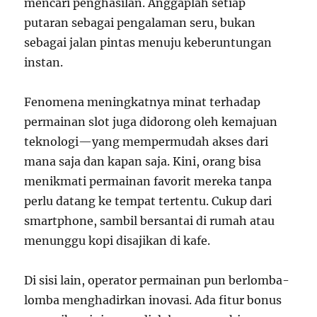
mencari penghasilan. Anggaplah setiap
putaran sebagai pengalaman seru, bukan
sebagai jalan pintas menuju keberuntungan
instan.
Fenomena meningkatnya minat terhadap
permainan slot juga didorong oleh kemajuan
teknologi—yang mempermudah akses dari
mana saja dan kapan saja. Kini, orang bisa
menikmati permainan favorit mereka tanpa
perlu datang ke tempat tertentu. Cukup dari
smartphone, sambil bersantai di rumah atau
menunggu kopi disajikan di kafe.
Di sisi lain, operator permainan pun berlomba-
lomba menghadirkan inovasi. Ada fitur bonus