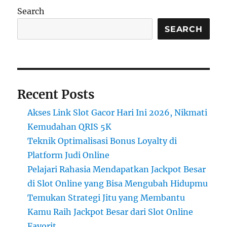
Terduga
Search
SEARCH
Recent Posts
Akses Link Slot Gacor Hari Ini 2026, Nikmati
Kemudahan QRIS 5K
Teknik Optimalisasi Bonus Loyalty di
Platform Judi Online
Pelajari Rahasia Mendapatkan Jackpot Besar
di Slot Online yang Bisa Mengubah Hidupmu
Temukan Strategi Jitu yang Membantu
Kamu Raih Jackpot Besar dari Slot Online
Favorit