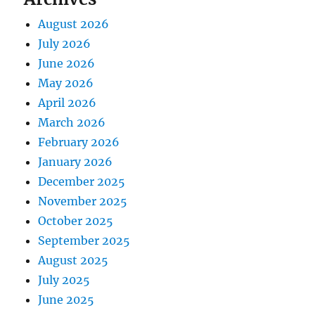
August 2026
July 2026
June 2026
May 2026
April 2026
March 2026
February 2026
January 2026
December 2025
November 2025
October 2025
September 2025
August 2025
July 2025
June 2025