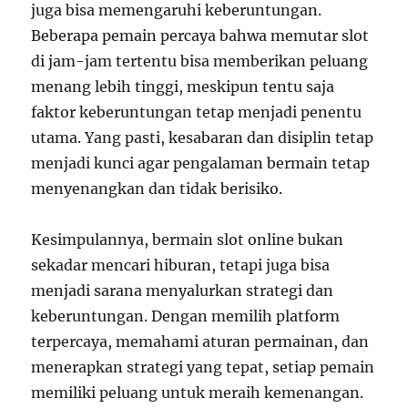
juga bisa memengaruhi keberuntungan.
Beberapa pemain percaya bahwa memutar slot
di jam-jam tertentu bisa memberikan peluang
menang lebih tinggi, meskipun tentu saja
faktor keberuntungan tetap menjadi penentu
utama. Yang pasti, kesabaran dan disiplin tetap
menjadi kunci agar pengalaman bermain tetap
menyenangkan dan tidak berisiko.
Kesimpulannya, bermain slot online bukan
sekadar mencari hiburan, tetapi juga bisa
menjadi sarana menyalurkan strategi dan
keberuntungan. Dengan memilih platform
terpercaya, memahami aturan permainan, dan
menerapkan strategi yang tepat, setiap pemain
memiliki peluang untuk meraih kemenangan.