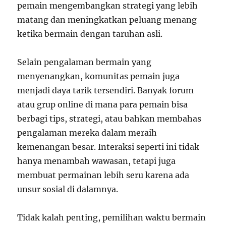
pemain mengembangkan strategi yang lebih
matang dan meningkatkan peluang menang
ketika bermain dengan taruhan asli.
Selain pengalaman bermain yang
menyenangkan, komunitas pemain juga
menjadi daya tarik tersendiri. Banyak forum
atau grup online di mana para pemain bisa
berbagi tips, strategi, atau bahkan membahas
pengalaman mereka dalam meraih
kemenangan besar. Interaksi seperti ini tidak
hanya menambah wawasan, tetapi juga
membuat permainan lebih seru karena ada
unsur sosial di dalamnya.
Tidak kalah penting, pemilihan waktu bermain