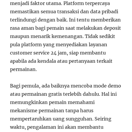
menjadi faktor utama. Platform terpercaya
memastikan semua transaksi dan data pribadi
terlindungi dengan baik. Ini tentu memberikan
rasa aman bagi pemain saat melakukan deposit
maupun menarik kemenangan. Tidak sedikit
pula platform yang menyediakan layanan
customer service 24 jam, siap membantu
apabila ada kendala atau pertanyaan terkait
permainan.
Bagi pemula, ada baiknya mencoba mode demo
atau permainan gratis terlebih dahulu. Hal ini
memungkinkan pemain memahami
mekanisme permainan tanpa harus
mempertaruhkan uang sungguhan. Seiring
waktu, pengalaman ini akan membantu