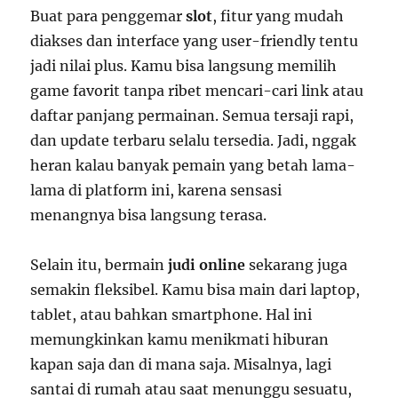
Buat para penggemar
slot
, fitur yang mudah
diakses dan interface yang user-friendly tentu
jadi nilai plus. Kamu bisa langsung memilih
game favorit tanpa ribet mencari-cari link atau
daftar panjang permainan. Semua tersaji rapi,
dan update terbaru selalu tersedia. Jadi, nggak
heran kalau banyak pemain yang betah lama-
lama di platform ini, karena sensasi
menangnya bisa langsung terasa.
Selain itu, bermain
judi online
sekarang juga
semakin fleksibel. Kamu bisa main dari laptop,
tablet, atau bahkan smartphone. Hal ini
memungkinkan kamu menikmati hiburan
kapan saja dan di mana saja. Misalnya, lagi
santai di rumah atau saat menunggu sesuatu,