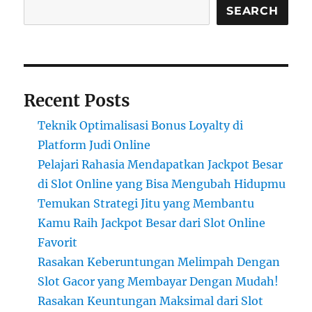
yang
SEARCH
Mudah
Diakses
Recent Posts
Teknik Optimalisasi Bonus Loyalty di
Platform Judi Online
Pelajari Rahasia Mendapatkan Jackpot Besar
di Slot Online yang Bisa Mengubah Hidupmu
Temukan Strategi Jitu yang Membantu
Kamu Raih Jackpot Besar dari Slot Online
Favorit
Rasakan Keberuntungan Melimpah Dengan
Slot Gacor yang Membayar Dengan Mudah!
Rasakan Keuntungan Maksimal dari Slot