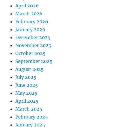
April 2026
March 2026
February 2026
January 2026
December 2025
November 2025
October 2025
September 2025
August 2025
July 2025
June 2025
May 2025
April 2025
March 2025
February 2025
January 2025