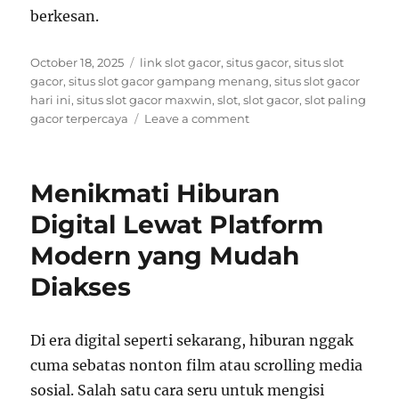
berkesan.
Posted
Tags
October 18, 2025
link slot gacor
,
situs gacor
,
situs slot
on
gacor
,
situs slot gacor gampang menang
,
situs slot gacor
hari ini
,
situs slot gacor maxwin
,
slot
,
slot gacor
,
slot paling
on
gacor terpercaya
Leave a comment
Rahasia
di
Balik
Menikmati Hiburan
Situs
Slot
Digital Lewat Platform
Gacor
Modern yang Mudah
Gampang
Menang
Diakses
yang
Bikin
Pemain
Di era digital seperti sekarang, hiburan nggak
Betah
Main
cuma sebatas nonton film atau scrolling media
Lama
sosial. Salah satu cara seru untuk mengisi