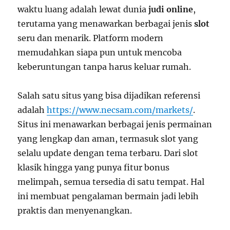
waktu luang adalah lewat dunia
judi online
,
terutama yang menawarkan berbagai jenis
slot
seru dan menarik. Platform modern
memudahkan siapa pun untuk mencoba
keberuntungan tanpa harus keluar rumah.
Salah satu situs yang bisa dijadikan referensi
adalah
https://www.necsam.com/markets/
.
Situs ini menawarkan berbagai jenis permainan
yang lengkap dan aman, termasuk slot yang
selalu update dengan tema terbaru. Dari slot
klasik hingga yang punya fitur bonus
melimpah, semua tersedia di satu tempat. Hal
ini membuat pengalaman bermain jadi lebih
praktis dan menyenangkan.