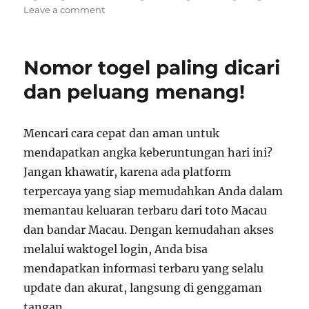
on
Leave a comment
Main
Lebih
Efektif
Nomor togel paling dicari
di
Bandar
dan peluang menang!
Togel
Online
Mencari cara cepat dan aman untuk
mendapatkan angka keberuntungan hari ini?
Jangan khawatir, karena ada platform
terpercaya yang siap memudahkan Anda dalam
memantau keluaran terbaru dari toto Macau
dan bandar Macau. Dengan kemudahan akses
melalui waktogel login, Anda bisa
mendapatkan informasi terbaru yang selalu
update dan akurat, langsung di genggaman
tangan.