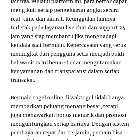
lainnya. Melalui platform ini, para bettor dapat
mengikuti setiap pengeluaran angka secara
real-time dan akurat. Keunggulan lainnya
terletak pada layanan live chat dan support 24
jam yang siap membantu jika menghadapi
kendala saat bermain. Kepercayaan yang terus
meningkat dari pengguna setia menjadi bukti
bahwa situs ini benar-benar mengutamakan
kenyamanan dan transparansi dalam setiap
transaksi.
Bermain togel online di waktogel tidak hanya
memberikan peluang menang besar, tetapi
juga menawarkan bonus menarik dan promosi
menguntungkan setiap harinya. Dengan sistem
pembayaran cepat dan terjamin, pemain bisa