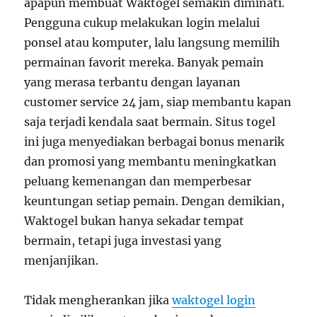
apapun membuat Waktogel semakin diminati.
Pengguna cukup melakukan login melalui
ponsel atau komputer, lalu langsung memilih
permainan favorit mereka. Banyak pemain
yang merasa terbantu dengan layanan
customer service 24 jam, siap membantu kapan
saja terjadi kendala saat bermain. Situs togel
ini juga menyediakan berbagai bonus menarik
dan promosi yang membantu meningkatkan
peluang kemenangan dan memperbesar
keuntungan setiap pemain. Dengan demikian,
Waktogel bukan hanya sekadar tempat
bermain, tetapi juga investasi yang
menjanjikan.
Tidak mengherankan jika
waktogel login