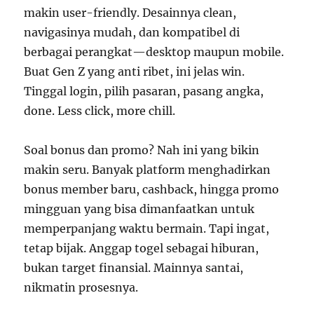
makin user-friendly. Desainnya clean,
navigasinya mudah, dan kompatibel di
berbagai perangkat—desktop maupun mobile.
Buat Gen Z yang anti ribet, ini jelas win.
Tinggal login, pilih pasaran, pasang angka,
done. Less click, more chill.
Soal bonus dan promo? Nah ini yang bikin
makin seru. Banyak platform menghadirkan
bonus member baru, cashback, hingga promo
mingguan yang bisa dimanfaatkan untuk
memperpanjang waktu bermain. Tapi ingat,
tetap bijak. Anggap togel sebagai hiburan,
bukan target finansial. Mainnya santai,
nikmatin prosesnya.