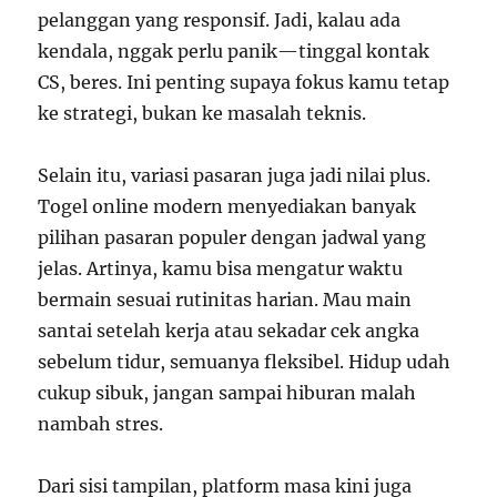
pelanggan yang responsif. Jadi, kalau ada
kendala, nggak perlu panik—tinggal kontak
CS, beres. Ini penting supaya fokus kamu tetap
ke strategi, bukan ke masalah teknis.
Selain itu, variasi pasaran juga jadi nilai plus.
Togel online modern menyediakan banyak
pilihan pasaran populer dengan jadwal yang
jelas. Artinya, kamu bisa mengatur waktu
bermain sesuai rutinitas harian. Mau main
santai setelah kerja atau sekadar cek angka
sebelum tidur, semuanya fleksibel. Hidup udah
cukup sibuk, jangan sampai hiburan malah
nambah stres.
Dari sisi tampilan, platform masa kini juga