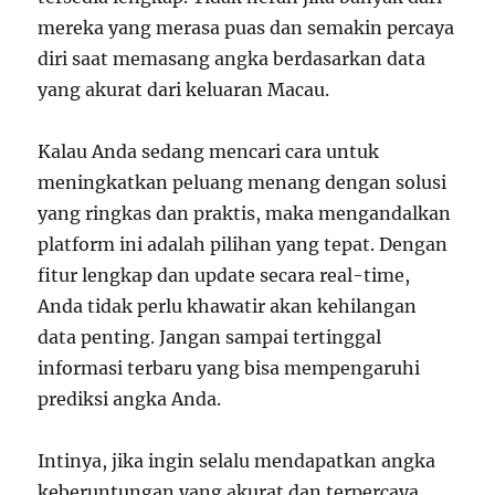
mereka yang merasa puas dan semakin percaya
diri saat memasang angka berdasarkan data
yang akurat dari keluaran Macau.
Kalau Anda sedang mencari cara untuk
meningkatkan peluang menang dengan solusi
yang ringkas dan praktis, maka mengandalkan
platform ini adalah pilihan yang tepat. Dengan
fitur lengkap dan update secara real-time,
Anda tidak perlu khawatir akan kehilangan
data penting. Jangan sampai tertinggal
informasi terbaru yang bisa mempengaruhi
prediksi angka Anda.
Intinya, jika ingin selalu mendapatkan angka
keberuntungan yang akurat dan terpercaya,