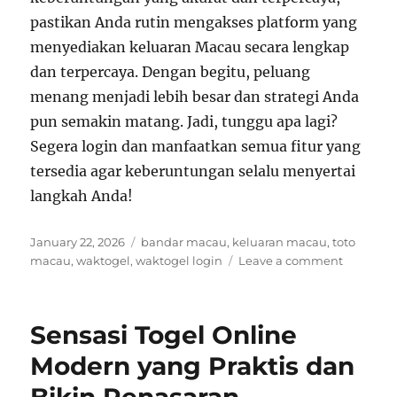
pastikan Anda rutin mengakses platform yang
menyediakan keluaran Macau secara lengkap
dan terpercaya. Dengan begitu, peluang
menang menjadi lebih besar dan strategi Anda
pun semakin matang. Jadi, tunggu apa lagi?
Segera login dan manfaatkan semua fitur yang
tersedia agar keberuntungan selalu menyertai
langkah Anda!
Posted
Tags
January 22, 2026
bandar macau
,
keluaran macau
,
toto
on
on
macau
,
waktogel
,
waktogel login
Leave a comment
Nomor
togel
paling
Sensasi Togel Online
dicari
dan
Modern yang Praktis dan
peluang
menang!