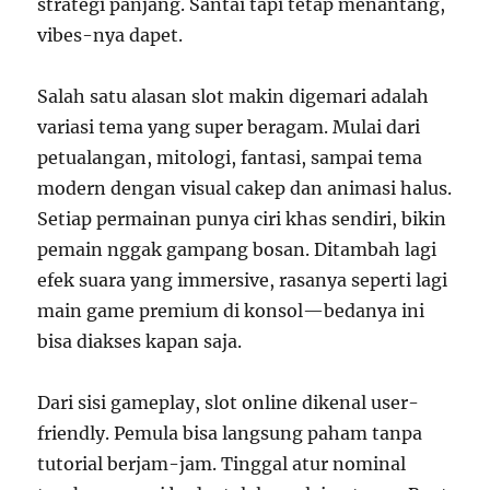
strategi panjang. Santai tapi tetap menantang,
vibes-nya dapet.
Salah satu alasan slot makin digemari adalah
variasi tema yang super beragam. Mulai dari
petualangan, mitologi, fantasi, sampai tema
modern dengan visual cakep dan animasi halus.
Setiap permainan punya ciri khas sendiri, bikin
pemain nggak gampang bosan. Ditambah lagi
efek suara yang immersive, rasanya seperti lagi
main game premium di konsol—bedanya ini
bisa diakses kapan saja.
Dari sisi gameplay, slot online dikenal user-
friendly. Pemula bisa langsung paham tanpa
tutorial berjam-jam. Tinggal atur nominal