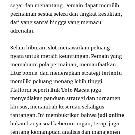
segar dan menantang. Pemain dapat memilih
permainan sesuai selera dan tingkat kesulitan,
dari yang santai hingga yang memacu
adrenalin.
Selain hiburan,
slot
menawarkan peluang
nyata untuk meraih keuntungan. Pemain yang
memahami pola permainan, memanfaatkan
fitur bonus, dan menerapkan strategi tertentu
memiliki peluang menang lebih tinggi.
Platform seperti
link Toto Macau
juga
menyediakan panduan strategi dan turnamen
khusus, menambah keseruan sekaligus
tantangan. Ini membuktikan bahwa
judi online
bukan hanya soal keberuntungan, tetapi juga
tentang kemampuan analisis dan manajemen