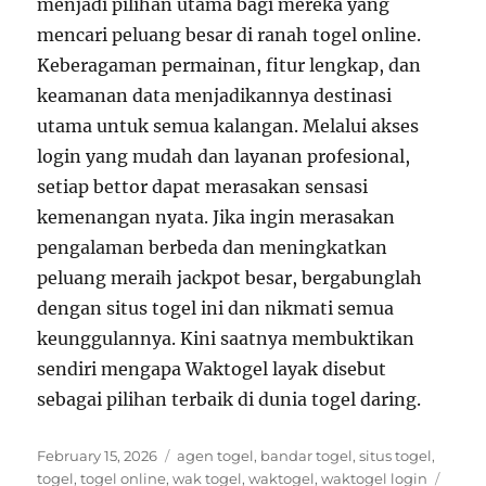
menjadi pilihan utama bagi mereka yang
mencari peluang besar di ranah togel online.
Keberagaman permainan, fitur lengkap, dan
keamanan data menjadikannya destinasi
utama untuk semua kalangan. Melalui akses
login yang mudah dan layanan profesional,
setiap bettor dapat merasakan sensasi
kemenangan nyata. Jika ingin merasakan
pengalaman berbeda dan meningkatkan
peluang meraih jackpot besar, bergabunglah
dengan situs togel ini dan nikmati semua
keunggulannya. Kini saatnya membuktikan
sendiri mengapa Waktogel layak disebut
sebagai pilihan terbaik di dunia togel daring.
Posted
Tags
February 15, 2026
agen togel
,
bandar togel
,
situs togel
,
on
togel
,
togel online
,
wak togel
,
waktogel
,
waktogel login