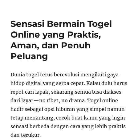
Putaran
Seru
Slot
Sensasi Bermain Togel
Online
yang
Online yang Praktis,
Bikin
Aman, dan Penuh
Main
Jadi
Peluang
Lebih
Asik
Dunia togel terus berevolusi mengikuti gaya
hidup digital yang serba cepat. Kalau dulu harus
repot cari lapak, sekarang semua bisa diakses
dari layar—no ribet, no drama. Togel online
hadir sebagai opsi hiburan yang simpel namun
tetap menantang, cocok buat kamu yang ingin
sensasi berbeda dengan cara yang lebih praktis
dan terukur.