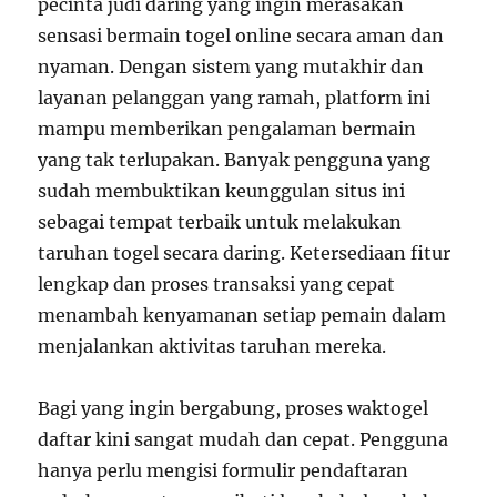
pecinta judi daring yang ingin merasakan
sensasi bermain togel online secara aman dan
nyaman. Dengan sistem yang mutakhir dan
layanan pelanggan yang ramah, platform ini
mampu memberikan pengalaman bermain
yang tak terlupakan. Banyak pengguna yang
sudah membuktikan keunggulan situs ini
sebagai tempat terbaik untuk melakukan
taruhan togel secara daring. Ketersediaan fitur
lengkap dan proses transaksi yang cepat
menambah kenyamanan setiap pemain dalam
menjalankan aktivitas taruhan mereka.
Bagi yang ingin bergabung, proses waktogel
daftar kini sangat mudah dan cepat. Pengguna
hanya perlu mengisi formulir pendaftaran