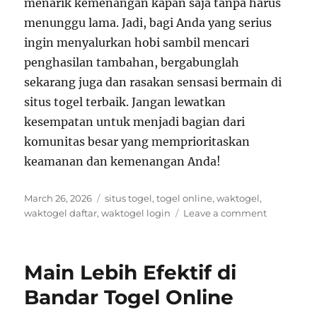
menarik kemenangan kapan saja tanpa harus
menunggu lama. Jadi, bagi Anda yang serius
ingin menyalurkan hobi sambil mencari
penghasilan tambahan, bergabunglah
sekarang juga dan rasakan sensasi bermain di
situs togel terbaik. Jangan lewatkan
kesempatan untuk menjadi bagian dari
komunitas besar yang memprioritaskan
keamanan dan kemenangan Anda!
Posted
Tags
March 26, 2026
situs togel
,
togel online
,
waktogel
,
on
on
waktogel daftar
,
waktogel login
Leave a comment
Raih
Profit
Stabil
Main Lebih Efektif di
di
Togel
Bandar Togel Online
Online
dengan