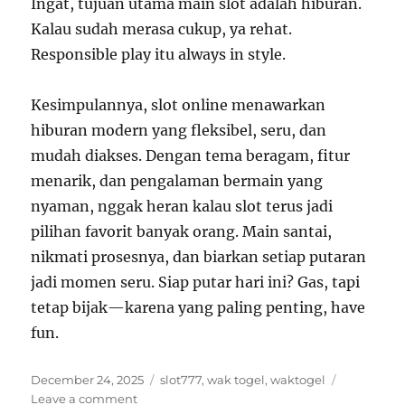
Ingat, tujuan utama main slot adalah hiburan.
Kalau sudah merasa cukup, ya rehat.
Responsible play itu always in style.
Kesimpulannya, slot online menawarkan
hiburan modern yang fleksibel, seru, dan
mudah diakses. Dengan tema beragam, fitur
menarik, dan pengalaman bermain yang
nyaman, nggak heran kalau slot terus jadi
pilihan favorit banyak orang. Main santai,
nikmati prosesnya, dan biarkan setiap putaran
jadi momen seru. Siap putar hari ini? Gas, tapi
tetap bijak—karena yang paling penting, have
fun.
Posted
Tags
December 24, 2025
slot777
,
wak togel
,
waktogel
on
on
Leave a comment