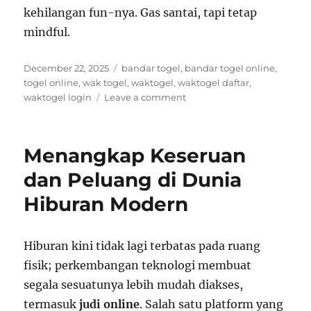
kehilangan fun-nya. Gas santai, tapi tetap
mindful.
Posted
Tags
December 22, 2025
bandar togel
,
bandar togel online
,
on
togel online
,
wak togel
,
waktogel
,
waktogel daftar
,
on
waktogel login
Leave a comment
Sensasi
Bermain
Togel
Menangkap Keseruan
Online
yang
dan Peluang di Dunia
Praktis,
Hiburan Modern
Aman,
dan
Penuh
Peluang
Hiburan kini tidak lagi terbatas pada ruang
fisik; perkembangan teknologi membuat
segala sesuatunya lebih mudah diakses,
termasuk
judi online
. Salah satu platform yang