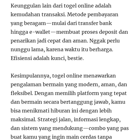
Keunggulan lain dari togel online adalah
kemudahan transaksi. Metode pembayaran
yang beragam—mulai dari transfer bank
hingga e-wallet—membuat proses deposit dan
penarikan jadi cepat dan aman. Nggak perlu
nunggu lama, karena waktu itu berharga.
Efisiensi adalah kunci, bestie.
Kesimpulannya, togel online menawarkan
pengalaman bermain yang modern, aman, dan
fleksibel. Dengan memilih platform yang tepat
dan bermain secara bertanggung jawab, kamu
bisa menikmati hiburan ini dengan lebih
maksimal. Strategi jalan, informasi lengkap,
dan sistem yang mendukung—combo yang pas
buat kamu yang ingin main cerdas tanpa