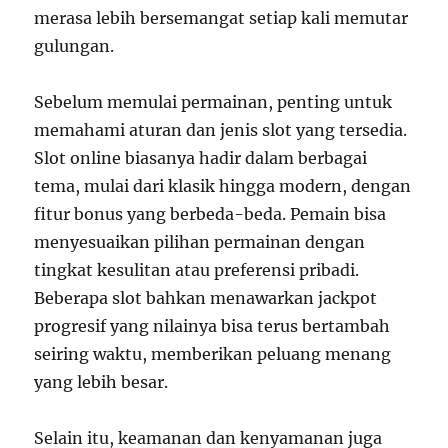
merasa lebih bersemangat setiap kali memutar
gulungan.
Sebelum memulai permainan, penting untuk
memahami aturan dan jenis slot yang tersedia.
Slot online biasanya hadir dalam berbagai
tema, mulai dari klasik hingga modern, dengan
fitur bonus yang berbeda-beda. Pemain bisa
menyesuaikan pilihan permainan dengan
tingkat kesulitan atau preferensi pribadi.
Beberapa slot bahkan menawarkan jackpot
progresif yang nilainya bisa terus bertambah
seiring waktu, memberikan peluang menang
yang lebih besar.
Selain itu, keamanan dan kenyamanan juga