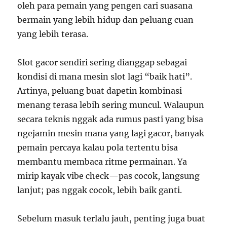
oleh para pemain yang pengen cari suasana
bermain yang lebih hidup dan peluang cuan
yang lebih terasa.
Slot gacor sendiri sering dianggap sebagai
kondisi di mana mesin slot lagi “baik hati”.
Artinya, peluang buat dapetin kombinasi
menang terasa lebih sering muncul. Walaupun
secara teknis nggak ada rumus pasti yang bisa
ngejamin mesin mana yang lagi gacor, banyak
pemain percaya kalau pola tertentu bisa
membantu membaca ritme permainan. Ya
mirip kayak vibe check—pas cocok, langsung
lanjut; pas nggak cocok, lebih baik ganti.
Sebelum masuk terlalu jauh, penting juga buat