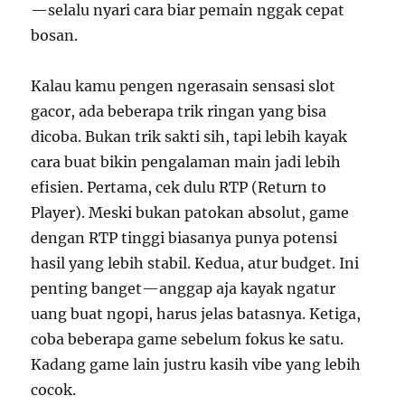
—selalu nyari cara biar pemain nggak cepat
bosan.
Kalau kamu pengen ngerasain sensasi slot
gacor, ada beberapa trik ringan yang bisa
dicoba. Bukan trik sakti sih, tapi lebih kayak
cara buat bikin pengalaman main jadi lebih
efisien. Pertama, cek dulu RTP (Return to
Player). Meski bukan patokan absolut, game
dengan RTP tinggi biasanya punya potensi
hasil yang lebih stabil. Kedua, atur budget. Ini
penting banget—anggap aja kayak ngatur
uang buat ngopi, harus jelas batasnya. Ketiga,
coba beberapa game sebelum fokus ke satu.
Kadang game lain justru kasih vibe yang lebih
cocok.