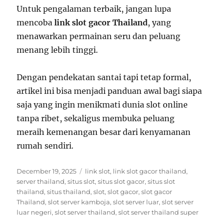
Untuk pengalaman terbaik, jangan lupa
mencoba
link slot gacor Thailand
, yang
menawarkan permainan seru dan peluang
menang lebih tinggi.
Dengan pendekatan santai tapi tetap formal,
artikel ini bisa menjadi panduan awal bagi siapa
saja yang ingin menikmati dunia slot online
tanpa ribet, sekaligus membuka peluang
meraih kemenangan besar dari kenyamanan
rumah sendiri.
Posted
Tags
December 19, 2025
link slot
,
link slot gacor thailand
,
on
server thailand
,
situs slot
,
situs slot gacor
,
situs slot
thailand
,
situs thailand
,
slot
,
slot gacor
,
slot gacor
Thailand
,
slot server kamboja
,
slot server luar
,
slot server
luar negeri
,
slot server thailand
,
slot server thailand super