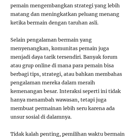
pemain mengembangkan strategi yang lebih
matang dan meningkatkan peluang menang
ketika bermain dengan taruhan asli.
Selain pengalaman bermain yang
menyenangkan, komunitas pemain juga
menjadi daya tarik tersendiri. Banyak forum
atau grup online di mana para pemain bisa
berbagi tips, strategi, atau bahkan membahas
pengalaman mereka dalam meraih
kemenangan besar. Interaksi seperti ini tidak
hanya menambah wawasan, tetapi juga
membuat permainan lebih seru karena ada
unsur sosial di dalamnya.
Tidak kalah penting, pemilihan waktu bermain