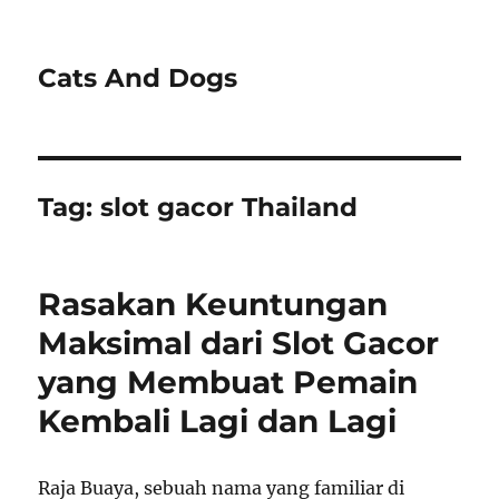
Cats And Dogs
Tag:
slot gacor Thailand
Rasakan Keuntungan
Maksimal dari Slot Gacor
yang Membuat Pemain
Kembali Lagi dan Lagi
Raja Buaya, sebuah nama yang familiar di