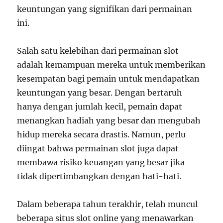
keuntungan yang signifikan dari permainan
ini.
Salah satu kelebihan dari permainan slot
adalah kemampuan mereka untuk memberikan
kesempatan bagi pemain untuk mendapatkan
keuntungan yang besar. Dengan bertaruh
hanya dengan jumlah kecil, pemain dapat
menangkan hadiah yang besar dan mengubah
hidup mereka secara drastis. Namun, perlu
diingat bahwa permainan slot juga dapat
membawa risiko keuangan yang besar jika
tidak dipertimbangkan dengan hati-hati.
Dalam beberapa tahun terakhir, telah muncul
beberapa situs slot online yang menawarkan