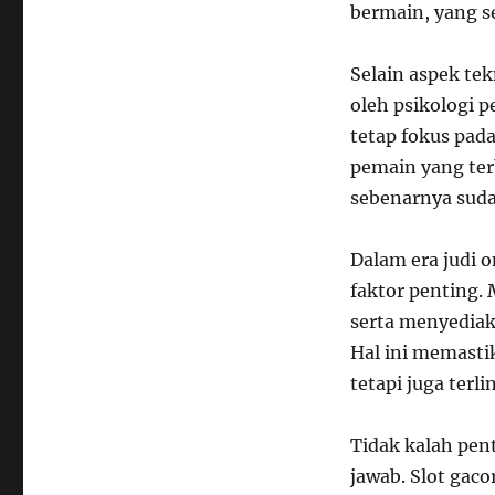
bermain, yang s
Selain aspek te
oleh psikologi 
tetap fokus pad
pemain yang te
sebenarnya suda
Dalam era judi
faktor penting. 
serta menyediak
Hal ini memasti
tetapi juga terl
Tidak kalah pen
jawab. Slot gac