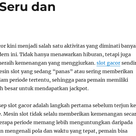
 Seru dan
or kini menjadi salah satu aktivitas yang diminati bany
dern ini. Tidak hanya menawarkan hiburan, tetapi juga
meraih kemenangan yang menggiurkan.
slot gacor
sendir
sin slot yang sedang “panas” atau sering memberikan
m periode tertentu, sehingga para pemain memiliki
h besar untuk mendapatkan jackpot.
 slot gacor adalah langkah pertama sebelum terjun ke
ne. Mesin slot tidak selalu memberikan kemenangan seca
berapa periode memang lebih menguntungkan daripada
an mengenali pola dan waktu yang tepat, pemain bisa