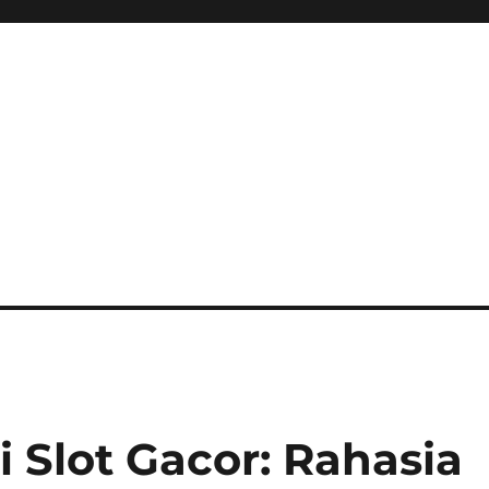
Slot Gacor: Rahasia