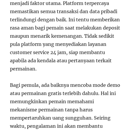
menjadi faktor utama. Platform terpercaya
memastikan semua transaksi dan data pribadi
terlindungi dengan baik. Ini tentu memberikan
rasa aman bagi pemain saat melakukan deposit
maupun menarik kemenangan. Tidak sedikit
pula platform yang menyediakan layanan
customer service 24 jam, siap membantu
apabila ada kendala atau pertanyaan terkait
permainan.
Bagi pemula, ada baiknya mencoba mode demo
atau permainan gratis terlebih dahulu. Hal ini
memungkinkan pemain memahami
mekanisme permainan tanpa harus
mempertaruhkan uang sungguhan. Seiring
waktu, pengalaman ini akan membantu