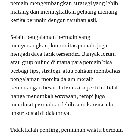
pemain mengembangkan strategi yang lebih
matang dan meningkatkan peluang menang
ketika bermain dengan taruhan asli.
Selain pengalaman bermain yang
menyenangkan, komunitas pemain juga
menjadi daya tarik tersendiri. Banyak forum
atau grup online di mana para pemain bisa
berbagi tips, strategi, atau bahkan membahas
pengalaman mereka dalam meraih
kemenangan besar. Interaksi seperti ini tidak
hanya menambah wawasan, tetapi juga
membuat permainan lebih seru karena ada
unsur sosial di dalamnya.
Tidak kalah penting, pemilihan waktu bermain