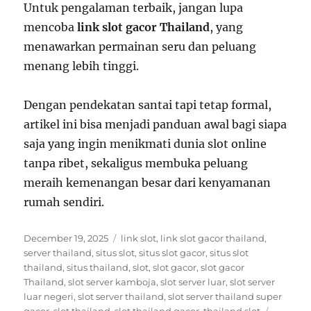
Untuk pengalaman terbaik, jangan lupa
mencoba
link slot gacor Thailand
, yang
menawarkan permainan seru dan peluang
menang lebih tinggi.
Dengan pendekatan santai tapi tetap formal,
artikel ini bisa menjadi panduan awal bagi siapa
saja yang ingin menikmati dunia slot online
tanpa ribet, sekaligus membuka peluang
meraih kemenangan besar dari kenyamanan
rumah sendiri.
Posted
Tags
December 19, 2025
link slot
,
link slot gacor thailand
,
on
server thailand
,
situs slot
,
situs slot gacor
,
situs slot
thailand
,
situs thailand
,
slot
,
slot gacor
,
slot gacor
Thailand
,
slot server kamboja
,
slot server luar
,
slot server
luar negeri
,
slot server thailand
,
slot server thailand super