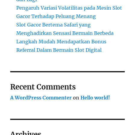
Pengaruh Variasi Volatilitas pada Mesin Slot
Gacor Terhadap Peluang Menang
Slot Gacor Bertema Safari yang
Menghadirkan Sensasi Bermain Berbeda
Langkah Mudah Mendapatkan Bonus
Referral Dalam Bermain Slot Digital
Recent Comments
A WordPress Commenter
on
Hello world!
Archives