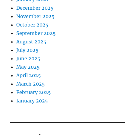
December 2025
November 2025
October 2025
September 2025
August 2025
July 2025
June 2025
May 2025
April 2025
March 2025
February 2025
January 2025