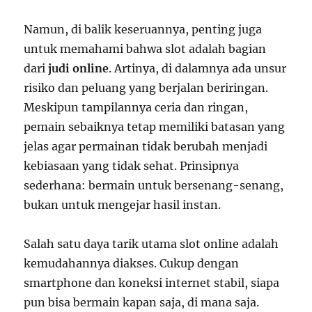
Namun, di balik keseruannya, penting juga
untuk memahami bahwa slot adalah bagian
dari
judi online
. Artinya, di dalamnya ada unsur
risiko dan peluang yang berjalan beriringan.
Meskipun tampilannya ceria dan ringan,
pemain sebaiknya tetap memiliki batasan yang
jelas agar permainan tidak berubah menjadi
kebiasaan yang tidak sehat. Prinsipnya
sederhana: bermain untuk bersenang-senang,
bukan untuk mengejar hasil instan.
Salah satu daya tarik utama slot online adalah
kemudahannya diakses. Cukup dengan
smartphone dan koneksi internet stabil, siapa
pun bisa bermain kapan saja, di mana saja.