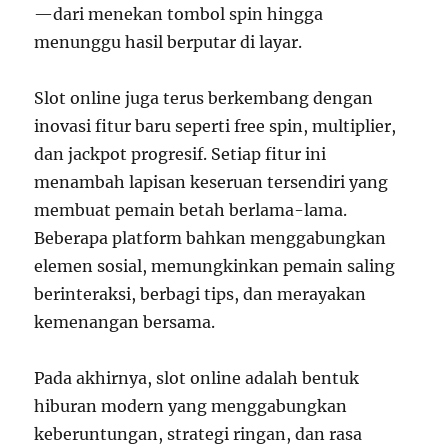
—dari menekan tombol spin hingga
menunggu hasil berputar di layar.
Slot online juga terus berkembang dengan
inovasi fitur baru seperti free spin, multiplier,
dan jackpot progresif. Setiap fitur ini
menambah lapisan keseruan tersendiri yang
membuat pemain betah berlama-lama.
Beberapa platform bahkan menggabungkan
elemen sosial, memungkinkan pemain saling
berinteraksi, berbagi tips, dan merayakan
kemenangan bersama.
Pada akhirnya, slot online adalah bentuk
hiburan modern yang menggabungkan
keberuntungan, strategi ringan, dan rasa