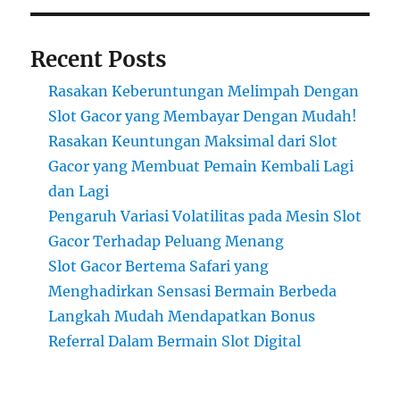
Recent Posts
Rasakan Keberuntungan Melimpah Dengan
Slot Gacor yang Membayar Dengan Mudah!
Rasakan Keuntungan Maksimal dari Slot
Gacor yang Membuat Pemain Kembali Lagi
dan Lagi
Pengaruh Variasi Volatilitas pada Mesin Slot
Gacor Terhadap Peluang Menang
Slot Gacor Bertema Safari yang
Menghadirkan Sensasi Bermain Berbeda
Langkah Mudah Mendapatkan Bonus
Referral Dalam Bermain Slot Digital