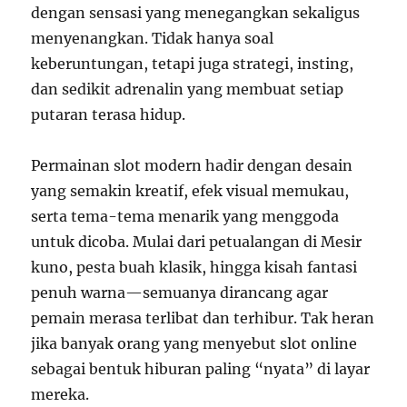
dengan sensasi yang menegangkan sekaligus
menyenangkan. Tidak hanya soal
keberuntungan, tetapi juga strategi, insting,
dan sedikit adrenalin yang membuat setiap
putaran terasa hidup.
Permainan slot modern hadir dengan desain
yang semakin kreatif, efek visual memukau,
serta tema-tema menarik yang menggoda
untuk dicoba. Mulai dari petualangan di Mesir
kuno, pesta buah klasik, hingga kisah fantasi
penuh warna—semuanya dirancang agar
pemain merasa terlibat dan terhibur. Tak heran
jika banyak orang yang menyebut slot online
sebagai bentuk hiburan paling “nyata” di layar
mereka.