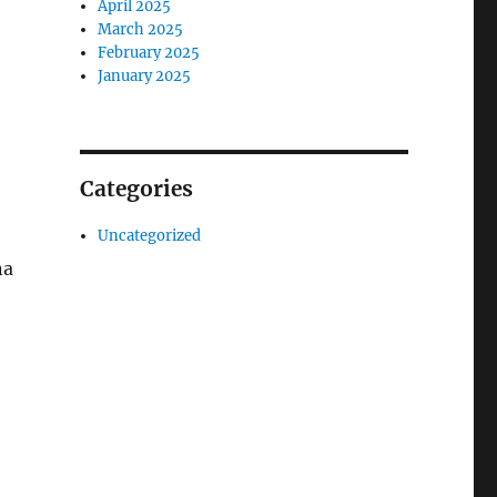
April 2025
March 2025
February 2025
January 2025
Categories
Uncategorized
na