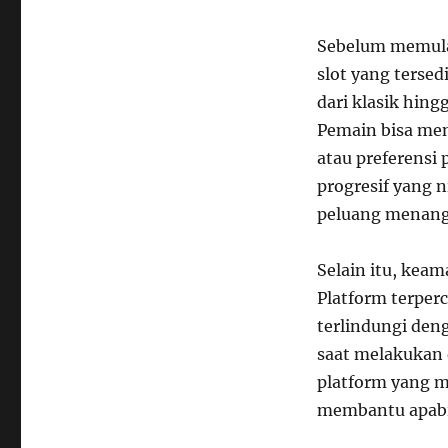
Main
Slot
Online
Sebelum memula
yang
slot yang tersed
Bikin
dari klasik hin
Ketagihan
di
Pemain bisa men
Era
atau preferensi
Digital
progresif yang 
peluang menang 
Selain itu, kea
Platform terper
terlindungi den
saat melakukan 
platform yang m
membantu apabil