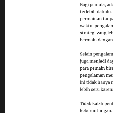
Bagi pemula, ad
terlebih dahul
permainan tanp
waktu, pengal
strategi yang l
bermain dengan 
Selain pengala
juga menjadi day
para pemain bis
pengalaman mere
ini tidak hany
lebih seru karen
Tidak kalah pen
keberuntungan. 