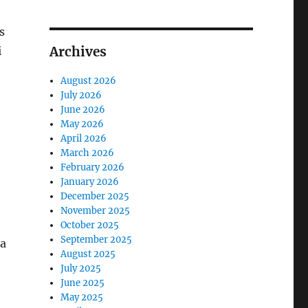
s
Archives
i
August 2026
July 2026
June 2026
May 2026
April 2026
March 2026
February 2026
January 2026
December 2025
November 2025
October 2025
September 2025
la
August 2025
July 2025
June 2025
May 2025