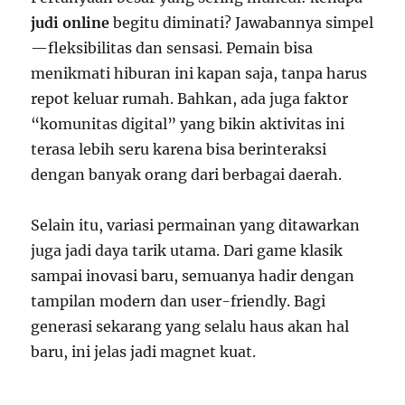
judi online
begitu diminati? Jawabannya simpel
—fleksibilitas dan sensasi. Pemain bisa
menikmati hiburan ini kapan saja, tanpa harus
repot keluar rumah. Bahkan, ada juga faktor
“komunitas digital” yang bikin aktivitas ini
terasa lebih seru karena bisa berinteraksi
dengan banyak orang dari berbagai daerah.
Selain itu, variasi permainan yang ditawarkan
juga jadi daya tarik utama. Dari game klasik
sampai inovasi baru, semuanya hadir dengan
tampilan modern dan user-friendly. Bagi
generasi sekarang yang selalu haus akan hal
baru, ini jelas jadi magnet kuat.