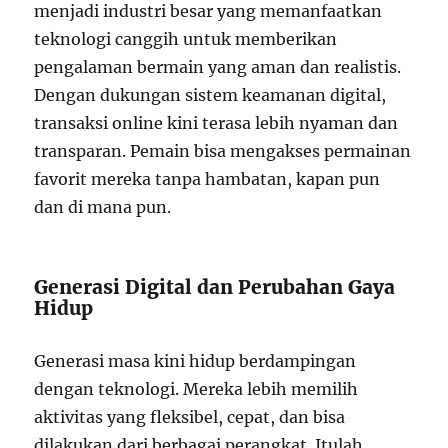
menjadi industri besar yang memanfaatkan
teknologi canggih untuk memberikan
pengalaman bermain yang aman dan realistis.
Dengan dukungan sistem keamanan digital,
transaksi online kini terasa lebih nyaman dan
transparan. Pemain bisa mengakses permainan
favorit mereka tanpa hambatan, kapan pun
dan di mana pun.
Generasi Digital dan Perubahan Gaya
Hidup
Generasi masa kini hidup berdampingan
dengan teknologi. Mereka lebih memilih
aktivitas yang fleksibel, cepat, dan bisa
dilakukan dari berbagai perangkat. Itulah