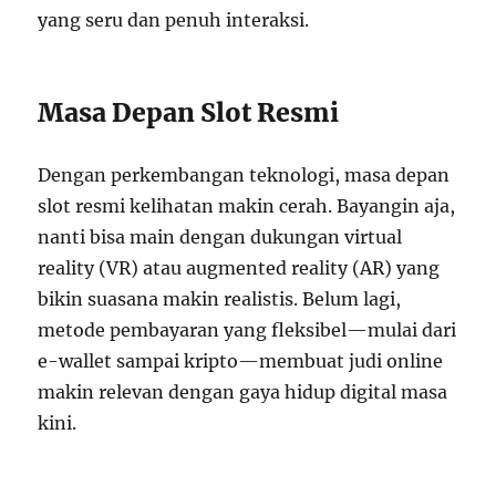
yang seru dan penuh interaksi.
Masa Depan Slot Resmi
Dengan perkembangan teknologi, masa depan
slot resmi kelihatan makin cerah. Bayangin aja,
nanti bisa main dengan dukungan virtual
reality (VR) atau augmented reality (AR) yang
bikin suasana makin realistis. Belum lagi,
metode pembayaran yang fleksibel—mulai dari
e-wallet sampai kripto—membuat judi online
makin relevan dengan gaya hidup digital masa
kini.