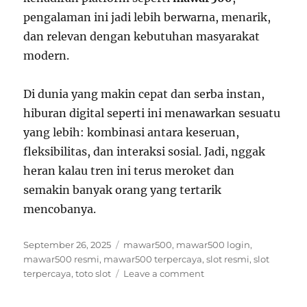
pengalaman ini jadi lebih berwarna, menarik,
dan relevan dengan kebutuhan masyarakat
modern.
Di dunia yang makin cepat dan serba instan,
hiburan digital seperti ini menawarkan sesuatu
yang lebih: kombinasi antara keseruan,
fleksibilitas, dan interaksi sosial. Jadi, nggak
heran kalau tren ini terus meroket dan
semakin banyak orang yang tertarik
mencobanya.
Posted
Tags
September 26, 2025
mawar500
,
mawar500 login
,
on
mawar500 resmi
,
mawar500 terpercaya
,
slot resmi
,
slot
on
terpercaya
,
toto slot
Leave a comment
Jejak
Digital