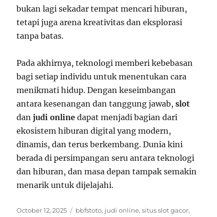
bukan lagi sekadar tempat mencari hiburan,
tetapi juga arena kreativitas dan eksplorasi
tanpa batas.
Pada akhirnya, teknologi memberi kebebasan
bagi setiap individu untuk menentukan cara
menikmati hidup. Dengan keseimbangan
antara kesenangan dan tanggung jawab,
slot
dan
judi online
dapat menjadi bagian dari
ekosistem hiburan digital yang modern,
dinamis, dan terus berkembang. Dunia kini
berada di persimpangan seru antara teknologi
dan hiburan, dan masa depan tampak semakin
menarik untuk dijelajahi.
Posted
Tags
October 12, 2025
bbfstoto
,
judi online
,
situs slot gacor
,