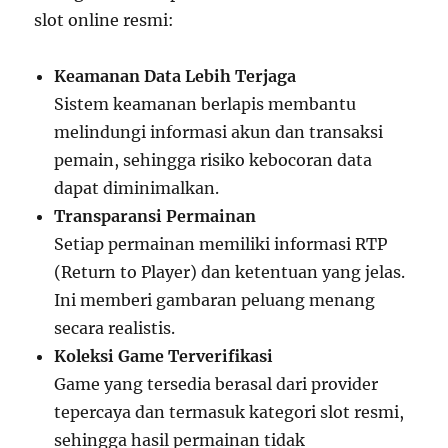
slot online resmi:
Keamanan Data Lebih Terjaga
Sistem keamanan berlapis membantu
melindungi informasi akun dan transaksi
pemain, sehingga risiko kebocoran data
dapat diminimalkan.
Transparansi Permainan
Setiap permainan memiliki informasi RTP
(Return to Player) dan ketentuan yang jelas.
Ini memberi gambaran peluang menang
secara realistis.
Koleksi Game Terverifikasi
Game yang tersedia berasal dari provider
tepercaya dan termasuk kategori slot resmi,
sehingga hasil permainan tidak