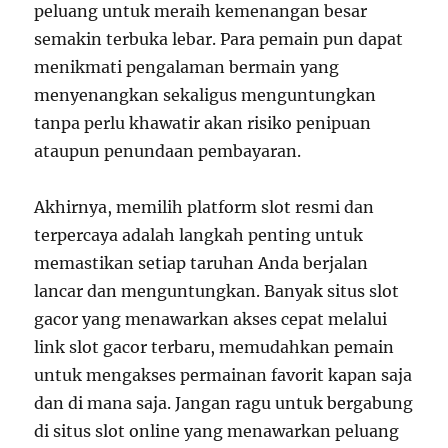
peluang untuk meraih kemenangan besar
semakin terbuka lebar. Para pemain pun dapat
menikmati pengalaman bermain yang
menyenangkan sekaligus menguntungkan
tanpa perlu khawatir akan risiko penipuan
ataupun penundaan pembayaran.
Akhirnya, memilih platform slot resmi dan
terpercaya adalah langkah penting untuk
memastikan setiap taruhan Anda berjalan
lancar dan menguntungkan. Banyak situs slot
gacor yang menawarkan akses cepat melalui
link slot gacor terbaru, memudahkan pemain
untuk mengakses permainan favorit kapan saja
dan di mana saja. Jangan ragu untuk bergabung
di situs slot online yang menawarkan peluang