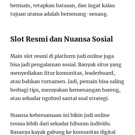
bermain, tetapkan batasan, dan ingat kalau
tujuan utama adalah bersenang-senang.
Slot Resmi dan Nuansa Sosial
Main slot resmi di platform judi online juga
bisa jadi pengalaman sosial. Banyak situs yang
menyediakan fitur komunitas, leaderboard,
atau bahkan turnamen. Jadi, pemain bisa saling
berbagi tips, merayakan kemenangan bareng,
atau sekadar ngobrol santai soal strategi.
Nuansa kebersamaan ini bikin judi online
terasa lebih dari sekadar hiburan individu.
Rasanya kayak gabung ke komunitas digital