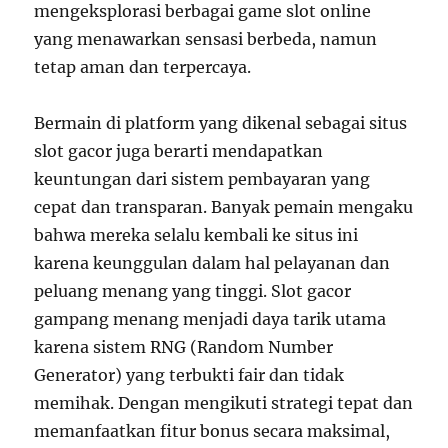
mengeksplorasi berbagai game slot online
yang menawarkan sensasi berbeda, namun
tetap aman dan terpercaya.
Bermain di platform yang dikenal sebagai situs
slot gacor juga berarti mendapatkan
keuntungan dari sistem pembayaran yang
cepat dan transparan. Banyak pemain mengaku
bahwa mereka selalu kembali ke situs ini
karena keunggulan dalam hal pelayanan dan
peluang menang yang tinggi. Slot gacor
gampang menang menjadi daya tarik utama
karena sistem RNG (Random Number
Generator) yang terbukti fair dan tidak
memihak. Dengan mengikuti strategi tepat dan
memanfaatkan fitur bonus secara maksimal,