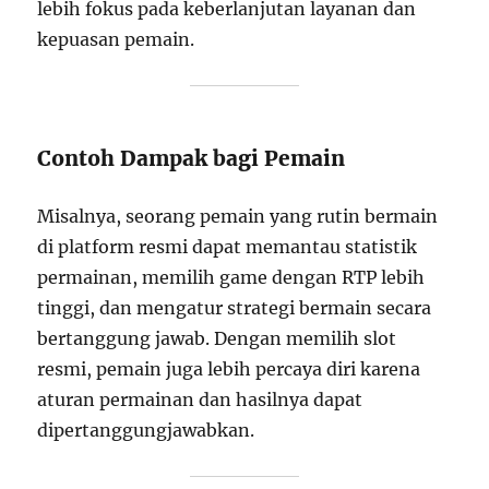
lebih fokus pada keberlanjutan layanan dan
kepuasan pemain.
Contoh Dampak bagi Pemain
Misalnya, seorang pemain yang rutin bermain
di platform resmi dapat memantau statistik
permainan, memilih game dengan RTP lebih
tinggi, dan mengatur strategi bermain secara
bertanggung jawab. Dengan memilih slot
resmi, pemain juga lebih percaya diri karena
aturan permainan dan hasilnya dapat
dipertanggungjawabkan.