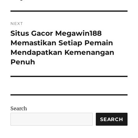
NEXT
Situs Gacor Megawin188
Next
post:
Memastikan Setiap Pemain
Mendapatkan Kemenangan
Penuh
Search
SEARCH