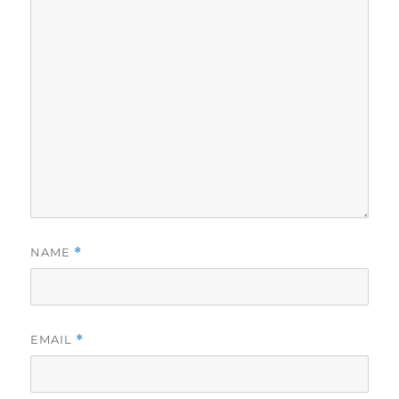
NAME
*
EMAIL
*