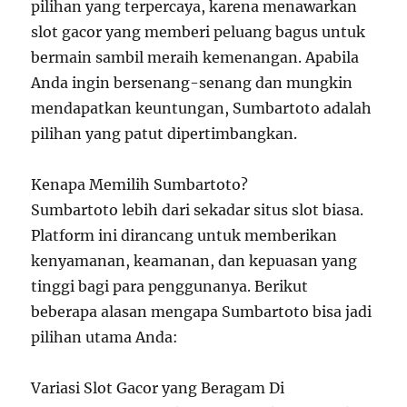
pilihan yang terpercaya, karena menawarkan
slot gacor yang memberi peluang bagus untuk
bermain sambil meraih kemenangan. Apabila
Anda ingin bersenang-senang dan mungkin
mendapatkan keuntungan, Sumbartoto adalah
pilihan yang patut dipertimbangkan.
Kenapa Memilih Sumbartoto?
Sumbartoto lebih dari sekadar situs slot biasa.
Platform ini dirancang untuk memberikan
kenyamanan, keamanan, dan kepuasan yang
tinggi bagi para penggunanya. Berikut
beberapa alasan mengapa Sumbartoto bisa jadi
pilihan utama Anda:
Variasi Slot Gacor yang Beragam Di