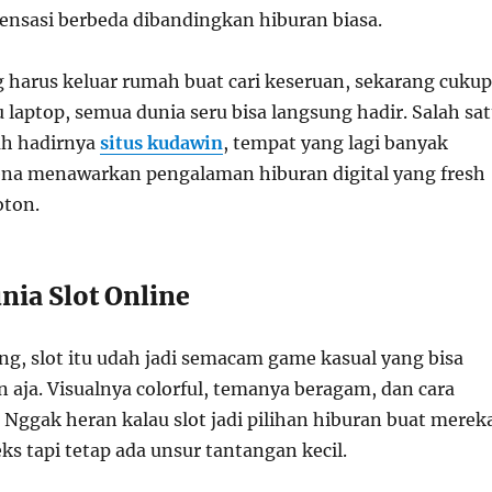
nsasi berbeda dibandingkan hiburan biasa.
g harus keluar rumah buat cari keseruan, sekarang cukup
 laptop, semua dunia seru bisa langsung hadir. Salah sa
ah hadirnya
situs kudawin
, tempat yang lagi banyak
ena menawarkan pengalaman hiburan digital yang fresh
ton.
nia Slot Online
ng, slot itu udah jadi semacam game kasual yang bisa
 aja. Visualnya colorful, temanya beragam, dan cara
 Nggak heran kalau slot jadi pilihan hiburan buat merek
ks tapi tetap ada unsur tantangan kecil.