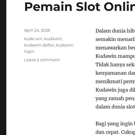
Pemain Slot Onli
Posted
April 24, 2026
Dalam dunia hib
on
Tags
kuda win
,
kudawin
,
semakin menarik
kudawin daftar
,
kudawin
menawarkan ber
login
Kudawin mampu 
on
Leave a comment
Tidak hanya sek
Strategi
Slot
kenyamanan dan 
Gacor
menikmati perma
yang
Kudawin juga di
Membantu
Pemain
yang ramah peng
Slot
dalam dunia slo
Online
Mengelola
Risiko
Bagi yang ingin
dan cepat. Cuku