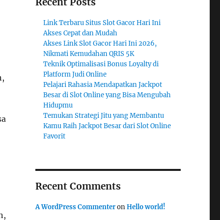
Recent Posts
Link Terbaru Situs Slot Gacor Hari Ini
Akses Cepat dan Mudah
Akses Link Slot Gacor Hari Ini 2026,
Nikmati Kemudahan QRIS 5K
Teknik Optimalisasi Bonus Loyalty di
Platform Judi Online
,
Pelajari Rahasia Mendapatkan Jackpot
Besar di Slot Online yang Bisa Mengubah
Hidupmu
Temukan Strategi Jitu yang Membantu
sa
Kamu Raih Jackpot Besar dari Slot Online
Favorit
Recent Comments
A WordPress Commenter
on
Hello world!
n,