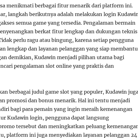
a menikmati berbagai fitur menarik dari platform ini.
ar, langkah berikutnya adalah melakukan login Kudawi
gakses semua game yang tersedia. Pengalaman bermain
enyenangkan berkat fitur lengkap dan dukungan teknis
Tidak perlu ragu atau bingung, karena setiap pengguna
uan lengkap dan layanan pelanggan yang siap membantu
gan demikian, Kudawin menjadi pilihan utama bagi
cari pengalaman slot online yang praktis dan
an berbagai judul game slot yang populer, Kudawin jug
n promosi dan bonus menarik. Hal ini tentu menjadi
endiri bagi para pemain yang ingin meraih kemenangan
fitur Kudawin login, pengguna dapat langsung
romo tersebut dan meningkatkan peluang kemenanga
itu, platform ini juga menyediakan layanan pelanggan 24