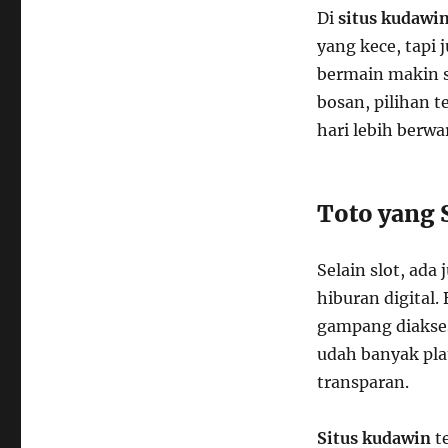
Di
situs kudawi
yang kece, tapi
bermain makin s
bosan, pilihan te
hari lebih berwa
Toto yang 
Selain slot, ada
hiburan digital
gampang diakses.
udah banyak pla
transparan.
Situs kudawin
te