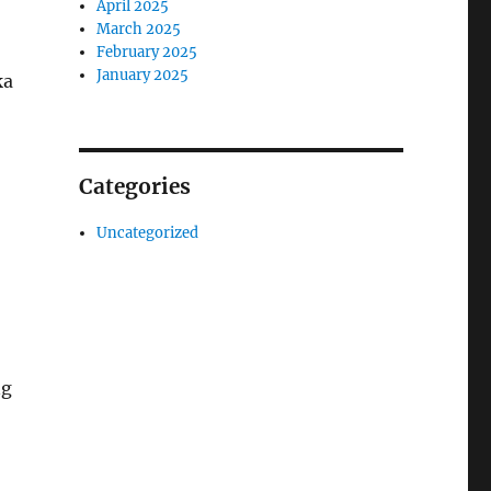
April 2025
March 2025
February 2025
January 2025
ka
Categories
Uncategorized
ng
,