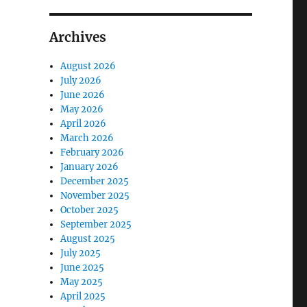
Archives
August 2026
July 2026
June 2026
May 2026
April 2026
March 2026
February 2026
January 2026
December 2025
November 2025
October 2025
September 2025
August 2025
July 2025
June 2025
May 2025
April 2025