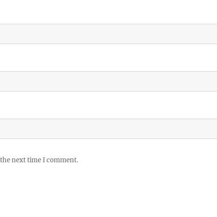
 the next time I comment.