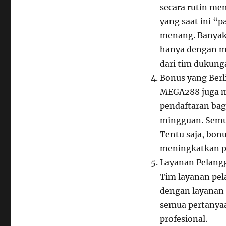
secara rutin me
yang saat ini “
menang. Banyak
hanya dengan mod
dari tim dukung
Bonus yang Ber
MEGA288 juga me
pendaftaran bag
mingguan. Semu
Tentu saja, bo
meningkatkan 
Layanan Pelang
Tim layanan pe
dengan layanan 
semua pertanyaa
profesional.