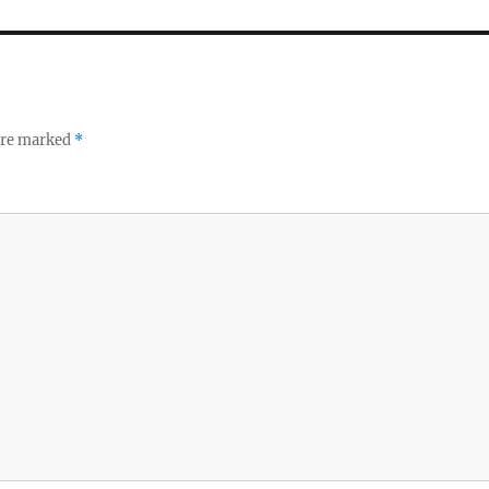
 are marked
*