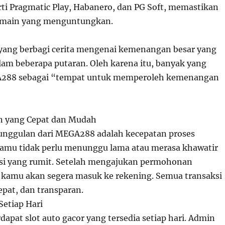
ti Pragmatic Play, Habanero, dan PG Soft, memastikan
rmain yang menguntungkan.
yang berbagi cerita mengenai kemenangan besar yang
lam beberapa putaran. Oleh karena itu, banyak yang
288 sebagai “tempat untuk memperoleh kemenangan
n yang Cepat dan Mudah
r unggulan dari MEGA288 adalah kecepatan proses
amu tidak perlu menunggu lama atau merasa khawatir
asi yang rumit. Setelah mengajukan permohonan
 kamu akan segera masuk ke rekening. Semua transaksi
epat, dan transparan.
Setiap Hari
apat slot auto gacor yang tersedia setiap hari. Admin