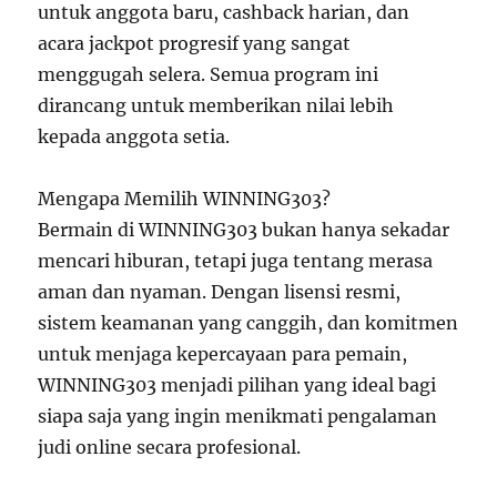
untuk anggota baru, cashback harian, dan
acara jackpot progresif yang sangat
menggugah selera. Semua program ini
dirancang untuk memberikan nilai lebih
kepada anggota setia.
Mengapa Memilih WINNING303?
Bermain di WINNING303 bukan hanya sekadar
mencari hiburan, tetapi juga tentang merasa
aman dan nyaman. Dengan lisensi resmi,
sistem keamanan yang canggih, dan komitmen
untuk menjaga kepercayaan para pemain,
WINNING303 menjadi pilihan yang ideal bagi
siapa saja yang ingin menikmati pengalaman
judi online secara profesional.