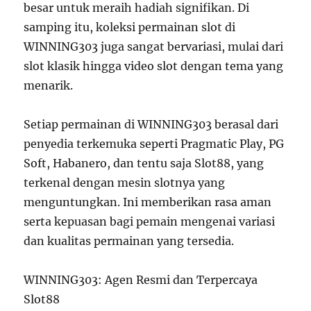
besar untuk meraih hadiah signifikan. Di
samping itu, koleksi permainan slot di
WINNING303 juga sangat bervariasi, mulai dari
slot klasik hingga video slot dengan tema yang
menarik.
Setiap permainan di WINNING303 berasal dari
penyedia terkemuka seperti Pragmatic Play, PG
Soft, Habanero, dan tentu saja Slot88, yang
terkenal dengan mesin slotnya yang
menguntungkan. Ini memberikan rasa aman
serta kepuasan bagi pemain mengenai variasi
dan kualitas permainan yang tersedia.
WINNING303: Agen Resmi dan Terpercaya
Slot88