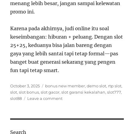
menang lebih besar, jangan sampai kelewatan
promo ini.
Karena pada akhirnya, judi online itu soal
keseimbangan: hiburan + peluang. Dengan slot
25+25, keduanya bisa jalan bareng dengan
gaya yang lebih santai tapi tetap formal—pas
banget buat generasi sekarang yang pengen
fun tapi tetap smart.
Posted
Tags
October 3, 2025
bonus new member
,
demo slot
,
rtp slot
,
on
slot
,
slot bonus
,
slot gacor
,
slot garansi kekalahan
,
slot777
,
on
slot88
Leave a comment
Promo
Slot
25+25
yang
Bikin
Search