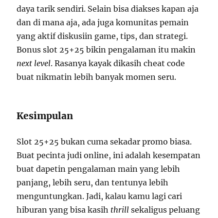
daya tarik sendiri. Selain bisa diakses kapan aja
dan di mana aja, ada juga komunitas pemain
yang aktif diskusiin game, tips, dan strategi.
Bonus slot 25+25 bikin pengalaman itu makin
next level
. Rasanya kayak dikasih cheat code
buat nikmatin lebih banyak momen seru.
Kesimpulan
Slot 25+25 bukan cuma sekadar promo biasa.
Buat pecinta judi online, ini adalah kesempatan
buat dapetin pengalaman main yang lebih
panjang, lebih seru, dan tentunya lebih
menguntungkan. Jadi, kalau kamu lagi cari
hiburan yang bisa kasih
thrill
sekaligus peluang