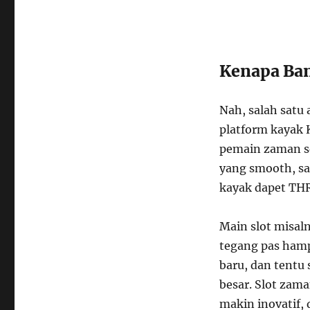
Kenapa Ban
Nah, salah satu
platform kayak 
pemain zaman se
yang smooth, sa
kayak dapet TH
Main slot misal
tegang pas hamp
baru, dan tentu
besar. Slot zama
makin inovatif,