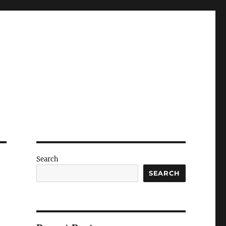
Search
SEARCH