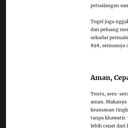
petualangan sam
Togel juga ngga
dan peluang me
sekadar permaina
898, semuanya d
Aman, Cepa
Tentu, seru-ser
aman. Makanya p
keamanan tingka
tanpa khawatir.
lebih cepat dari