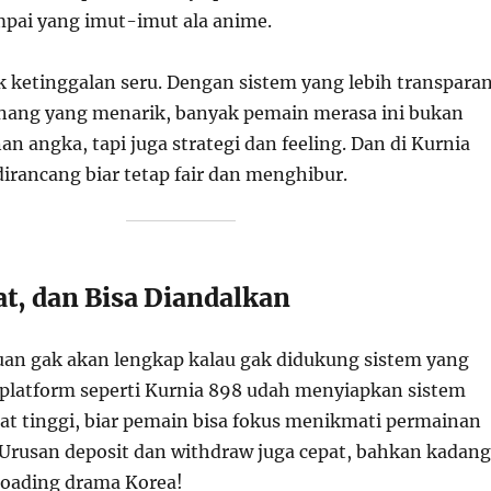
pai yang imut-imut ala anime.
k ketinggalan seru. Dengan sistem yang lebih transpara
nang yang menarik, banyak pemain merasa ini bukan
n angka, tapi juga strategi dan feeling. Dan di Kurnia
irancang biar tetap fair dan menghibur.
t, dan Bisa Diandalkan
uan gak akan lengkap kalau gak didukung sistem yang
latform seperti Kurnia 898 udah menyiapkan sistem
t tinggi, biar pemain bisa fokus menikmati permainan
 Urusan deposit dan withdraw juga cepat, bahkan kadang
 loading drama Korea!