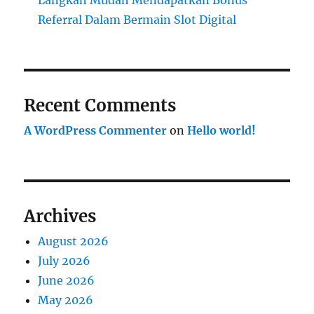
Langkah Mudah Mendapatkan Bonus
Referral Dalam Bermain Slot Digital
Recent Comments
A WordPress Commenter
on
Hello world!
Archives
August 2026
July 2026
June 2026
May 2026