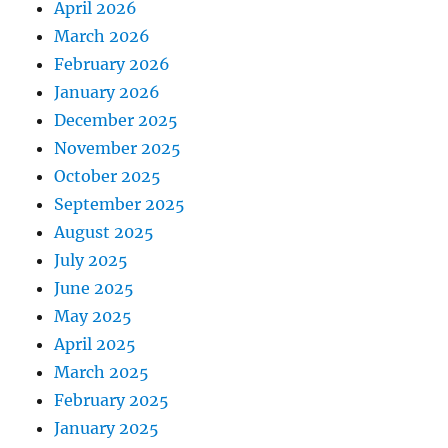
April 2026
March 2026
February 2026
January 2026
December 2025
November 2025
October 2025
September 2025
August 2025
July 2025
June 2025
May 2025
April 2025
March 2025
February 2025
January 2025