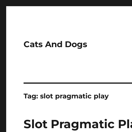
Cats And Dogs
Tag:
slot pragmatic play
Slot Pragmatic Pl