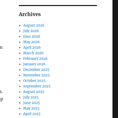
Archives
August 2026
July 2026
June 2026
May 2026
an
April 2026
March 2026
February 2026
January 2026
December 2025
November 2025
October 2025
September 2025
s.
August 2025
July 2025
ap
June 2025
May 2025
April 2025