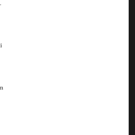
.
i
an