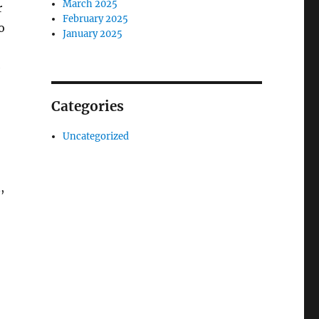
March 2025
r
February 2025
o
January 2025
e
Categories
Uncategorized
,