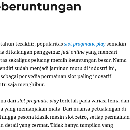
eberuntungan
tahun terakhir, popularitas
slot pragmatic play
semakin
ama di kalangan penggemar
judi online
yang mencari
itas sekaligus peluang meraih keuntungan besar. Nama
endiri sudah menjadi jaminan mutu di industri ini,
sebagai penyedia permainan slot paling inovatif,
ntu saja menghibur.
ma dari
slot pragmatic play
terletak pada variasi tema dan
nya yang memanjakan mata. Dari nuansa petualangan di
hingga pesona klasik mesin slot retro, setiap permainan
n detail yang cermat. Tidak hanya tampilan yang