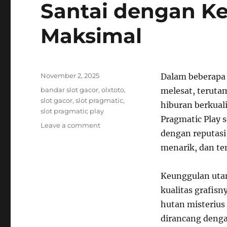
Santai dengan K
Maksimal
Posted
November 2, 2025
Dalam beberapa 
on
Tags
bandar slot gacor
,
olxtoto
,
melesat, terut
slot gacor
,
slot pragmatic
,
hiburan berkual
slot pragmatic play
Pragmatic Play s
on
Leave a comment
dengan reputasi 
Slot
Pragmatic
menarik, dan te
Play:
Sensasi
Keunggulan uta
Main
Santai
kualitas grafis
dengan
hutan misterius 
Keberuntungan
dirancang denga
Maksimal