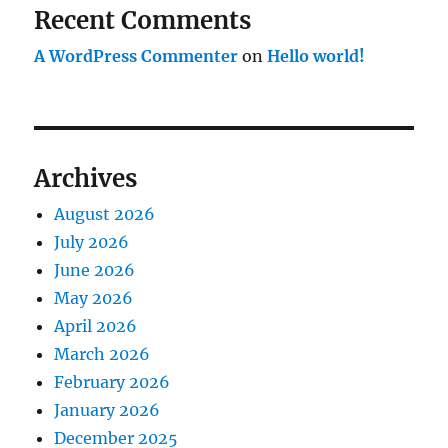
Recent Comments
A WordPress Commenter
on
Hello world!
Archives
August 2026
July 2026
June 2026
May 2026
April 2026
March 2026
February 2026
January 2026
December 2025