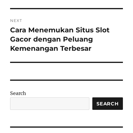
NEXT
Cara Menemukan Situs Slot
Next
post:
Gacor dengan Peluang
Kemenangan Terbesar
Search
SEARCH