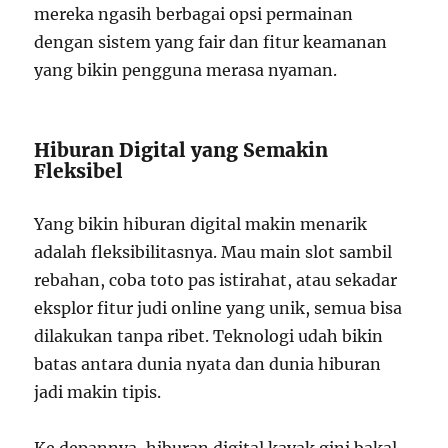
mereka ngasih berbagai opsi permainan
dengan sistem yang fair dan fitur keamanan
yang bikin pengguna merasa nyaman.
Hiburan Digital yang Semakin
Fleksibel
Yang bikin hiburan digital makin menarik
adalah fleksibilitasnya. Mau main slot sambil
rebahan, coba toto pas istirahat, atau sekadar
eksplor fitur judi online yang unik, semua bisa
dilakukan tanpa ribet. Teknologi udah bikin
batas antara dunia nyata dan dunia hiburan
jadi makin tipis.