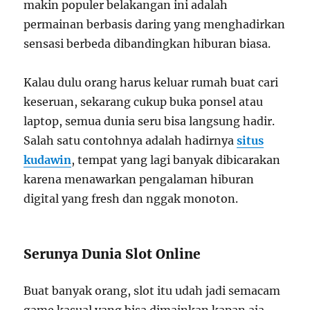
makin populer belakangan ini adalah
permainan berbasis daring yang menghadirkan
sensasi berbeda dibandingkan hiburan biasa.
Kalau dulu orang harus keluar rumah buat cari
keseruan, sekarang cukup buka ponsel atau
laptop, semua dunia seru bisa langsung hadir.
Salah satu contohnya adalah hadirnya
situs
kudawin
, tempat yang lagi banyak dibicarakan
karena menawarkan pengalaman hiburan
digital yang fresh dan nggak monoton.
Serunya Dunia Slot Online
Buat banyak orang, slot itu udah jadi semacam