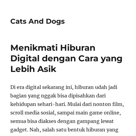
Cats And Dogs
Menikmati Hiburan
Digital dengan Cara yang
Lebih Asik
Di era digital sekarang ini, hiburan udah jadi
bagian yang nggak bisa dipisahkan dari
kehidupan sehari-hari. Mulai dari nonton film,
scroll media sosial, sampai main game online,
semua bisa diakses dengan gampang lewat
gadget. Nah, salah satu bentuk hiburan yang