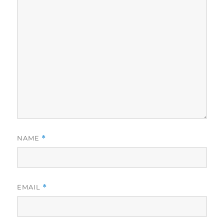
NAME
*
EMAIL
*