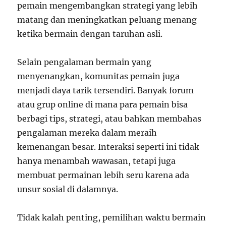
pemain mengembangkan strategi yang lebih
matang dan meningkatkan peluang menang
ketika bermain dengan taruhan asli.
Selain pengalaman bermain yang
menyenangkan, komunitas pemain juga
menjadi daya tarik tersendiri. Banyak forum
atau grup online di mana para pemain bisa
berbagi tips, strategi, atau bahkan membahas
pengalaman mereka dalam meraih
kemenangan besar. Interaksi seperti ini tidak
hanya menambah wawasan, tetapi juga
membuat permainan lebih seru karena ada
unsur sosial di dalamnya.
Tidak kalah penting, pemilihan waktu bermain