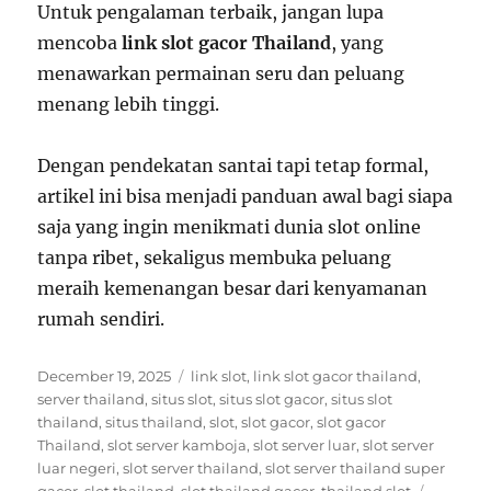
Untuk pengalaman terbaik, jangan lupa
mencoba
link slot gacor Thailand
, yang
menawarkan permainan seru dan peluang
menang lebih tinggi.
Dengan pendekatan santai tapi tetap formal,
artikel ini bisa menjadi panduan awal bagi siapa
saja yang ingin menikmati dunia slot online
tanpa ribet, sekaligus membuka peluang
meraih kemenangan besar dari kenyamanan
rumah sendiri.
Posted
Tags
December 19, 2025
link slot
,
link slot gacor thailand
,
on
server thailand
,
situs slot
,
situs slot gacor
,
situs slot
thailand
,
situs thailand
,
slot
,
slot gacor
,
slot gacor
Thailand
,
slot server kamboja
,
slot server luar
,
slot server
luar negeri
,
slot server thailand
,
slot server thailand super