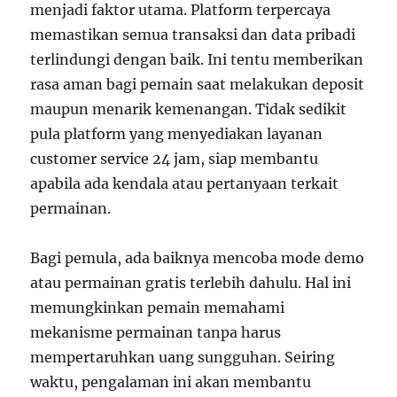
menjadi faktor utama. Platform terpercaya
memastikan semua transaksi dan data pribadi
terlindungi dengan baik. Ini tentu memberikan
rasa aman bagi pemain saat melakukan deposit
maupun menarik kemenangan. Tidak sedikit
pula platform yang menyediakan layanan
customer service 24 jam, siap membantu
apabila ada kendala atau pertanyaan terkait
permainan.
Bagi pemula, ada baiknya mencoba mode demo
atau permainan gratis terlebih dahulu. Hal ini
memungkinkan pemain memahami
mekanisme permainan tanpa harus
mempertaruhkan uang sungguhan. Seiring
waktu, pengalaman ini akan membantu