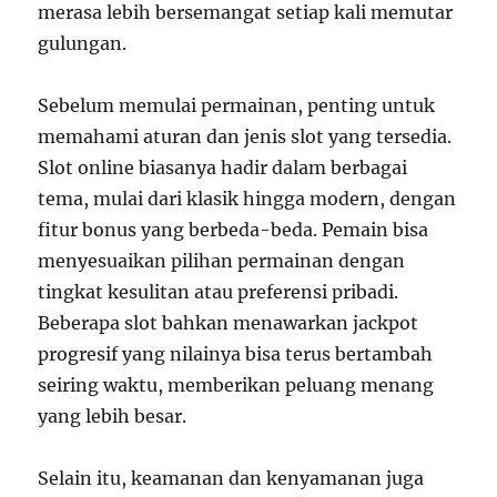
merasa lebih bersemangat setiap kali memutar
gulungan.
Sebelum memulai permainan, penting untuk
memahami aturan dan jenis slot yang tersedia.
Slot online biasanya hadir dalam berbagai
tema, mulai dari klasik hingga modern, dengan
fitur bonus yang berbeda-beda. Pemain bisa
menyesuaikan pilihan permainan dengan
tingkat kesulitan atau preferensi pribadi.
Beberapa slot bahkan menawarkan jackpot
progresif yang nilainya bisa terus bertambah
seiring waktu, memberikan peluang menang
yang lebih besar.
Selain itu, keamanan dan kenyamanan juga