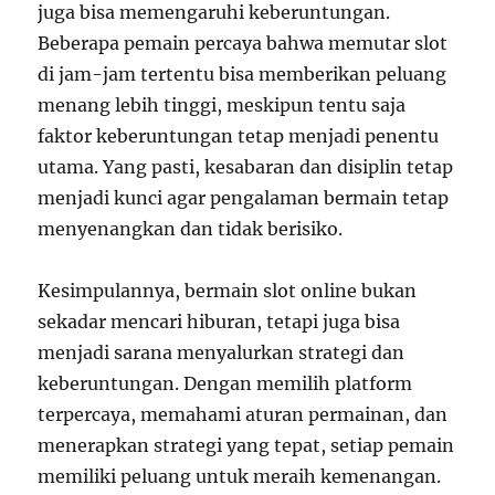
juga bisa memengaruhi keberuntungan.
Beberapa pemain percaya bahwa memutar slot
di jam-jam tertentu bisa memberikan peluang
menang lebih tinggi, meskipun tentu saja
faktor keberuntungan tetap menjadi penentu
utama. Yang pasti, kesabaran dan disiplin tetap
menjadi kunci agar pengalaman bermain tetap
menyenangkan dan tidak berisiko.
Kesimpulannya, bermain slot online bukan
sekadar mencari hiburan, tetapi juga bisa
menjadi sarana menyalurkan strategi dan
keberuntungan. Dengan memilih platform
terpercaya, memahami aturan permainan, dan
menerapkan strategi yang tepat, setiap pemain
memiliki peluang untuk meraih kemenangan.