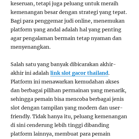
keseruan, tetapi juga peluang untuk meraih
kemenangan besar dengan strategi yang tepat.
Bagi para penggemar judi online, menemukan
platform yang andal adalah hal yang penting
agar pengalaman bermain tetap nyaman dan
menyenangkan.
Salah satu yang banyak dibicarakan akhir-
akhir ini adalah
link slot gacor thailand
.
Platform ini menawarkan kemudahan akses
dan berbagai pilihan permainan yang menarik,
sehingga pemain bisa mencoba berbagai jenis
slot dengan tampilan yang modern dan user-
friendly. Tidak hanya itu, peluang kemenangan
di sini cenderung lebih tinggi dibanding
platform lainnya, membuat para pemain