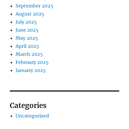
September 2025
August 2025
July 2025
June 2025
May 2025
April 2025
March 2025
February 2025
January 2025
Categories
Uncategorized