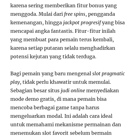
karena sering memberikan fitur bonus yang
menggoda. Mulai dari
free spins
, pengganda
kemenangan, hingga
jackpot progresif
yang bisa
mencapai angka fantastis. Fitur-fitur inilah
yang membuat para pemain terus kembali,
karena setiap putaran selalu menghadirkan
potensi kejutan yang tidak terduga.
Bagi pemain yang baru mengenal
slot pragmatic
play
, tidak perlu khawatir untuk memulai.
Sebagian besar situs
judi online
menyediakan
mode demo gratis, di mana pemain bisa
mencoba berbagai game tanpa harus
mengeluarkan modal. Ini adalah cara ideal
untuk memahami mekanisme permainan dan
menemukan slot favorit sebelum bermain