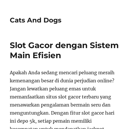
Cats And Dogs
Slot Gacor dengan Sistem
Main Efisien
Apakah Anda sedang mencari peluang meraih
kemenangan besar di dunia perjudian online?
Jangan lewatkan peluang emas untuk
memanfaatkan situs slot gacor terbaru yang
menawarkan pengalaman bermain seru dan
menguntungkan. Dengan fitur slot gacor hari
ini depo 5k, setiap pemain memiliki