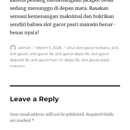
karena peluang memenangkan jackpot besar
sedang menunggu di depan mata. Rasakan
sensasi kemenangan maksimal dan buktikan
sendiri bahwa slot gacor pasti maxwin benar-
benar nyata!
Author
Posted
Tags
admin
March 5, 2026
situs slot gacor terbaru
,
slot
,
on
slot gacor
,
slot gacor 5k
,
slot gacor depo 5k
,
slot gacor
deposit 5k
,
slot gacor hari ini depo 5k
,
slot gacor pasti
maxwin
Leave a Reply
Your email address will not be published.
Required fields
are marked
*