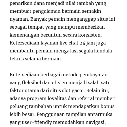
penarikan dana menjadi nilai tambah yang
membuat pengalaman bermain semakin
nyaman. Banyak pemain menganggap situs ini
sebagai tempat yang mampu memberikan
kemenangan beruntun secara konsisten.
Ketersediaan layanan live chat 24 jam juga
membantu pemain mengatasi segala kendala
teknis selama bermain.
Ketersediaan berbagai metode pembayaran
yang fleksibel dan efisien menjadi salah satu
faktor utama dari situs slot gacor. Selain itu,
adanya program loyalitas dan referral memberi
peluang tambahan untuk mendapatkan bonus
lebih besar. Penggunaan tampilan antarmuka
yang user-friendly memudahkan navigasi,