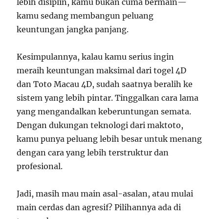
lebih disiplin, kamu bukan cuma bermain—
kamu sedang membangun peluang
keuntungan jangka panjang.
Kesimpulannya, kalau kamu serius ingin
meraih keuntungan maksimal dari togel 4D
dan Toto Macau 4D, sudah saatnya beralih ke
sistem yang lebih pintar. Tinggalkan cara lama
yang mengandalkan keberuntungan semata.
Dengan dukungan teknologi dari maktoto,
kamu punya peluang lebih besar untuk menang
dengan cara yang lebih terstruktur dan
profesional.
Jadi, masih mau main asal-asalan, atau mulai
main cerdas dan agresif? Pilihannya ada di