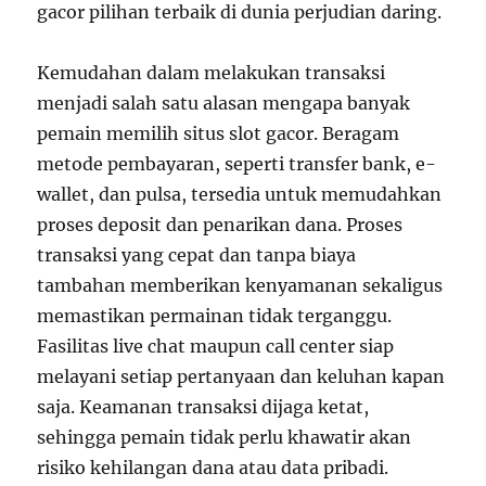
gacor pilihan terbaik di dunia perjudian daring.
Kemudahan dalam melakukan transaksi
menjadi salah satu alasan mengapa banyak
pemain memilih situs slot gacor. Beragam
metode pembayaran, seperti transfer bank, e-
wallet, dan pulsa, tersedia untuk memudahkan
proses deposit dan penarikan dana. Proses
transaksi yang cepat dan tanpa biaya
tambahan memberikan kenyamanan sekaligus
memastikan permainan tidak terganggu.
Fasilitas live chat maupun call center siap
melayani setiap pertanyaan dan keluhan kapan
saja. Keamanan transaksi dijaga ketat,
sehingga pemain tidak perlu khawatir akan
risiko kehilangan dana atau data pribadi.