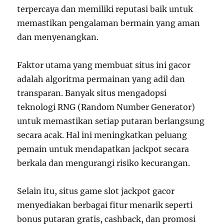
terpercaya dan memiliki reputasi baik untuk
memastikan pengalaman bermain yang aman
dan menyenangkan.
Faktor utama yang membuat situs ini gacor
adalah algoritma permainan yang adil dan
transparan. Banyak situs mengadopsi
teknologi RNG (Random Number Generator)
untuk memastikan setiap putaran berlangsung
secara acak. Hal ini meningkatkan peluang
pemain untuk mendapatkan jackpot secara
berkala dan mengurangi risiko kecurangan.
Selain itu, situs game slot jackpot gacor
menyediakan berbagai fitur menarik seperti
bonus putaran gratis, cashback, dan promosi