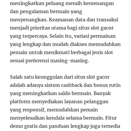
meningkatkan peluang meraih kemenangan
dan pengalaman bermain yang
menyenangkan. Keamanan data dan transaksi
menjadi prioritas utama bagi situs slot gacor
yang terpercaya. Selain itu, variasi permainan
yang lengkap dan mudah diakses memudahkan
pemain untuk menikmati berbagai jenis slot
sesuai preferensi masing-masing.
Salah satu keunggulan dari situs slot gacor
adalah adanya sistem cashback dan bonus rutin
yang meningkatkan saldo bermain. Banyak
platform menyediakan layanan pelanggan
yang responsif, memudahkan pemain
menyelesaikan kendala selama bermain. Fitur
demo gratis dan panduan lengkap juga tersedia