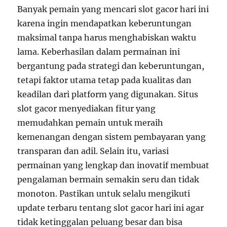
Banyak pemain yang mencari slot gacor hari ini
karena ingin mendapatkan keberuntungan
maksimal tanpa harus menghabiskan waktu
lama. Keberhasilan dalam permainan ini
bergantung pada strategi dan keberuntungan,
tetapi faktor utama tetap pada kualitas dan
keadilan dari platform yang digunakan. Situs
slot gacor menyediakan fitur yang
memudahkan pemain untuk meraih
kemenangan dengan sistem pembayaran yang
transparan dan adil. Selain itu, variasi
permainan yang lengkap dan inovatif membuat
pengalaman bermain semakin seru dan tidak
monoton. Pastikan untuk selalu mengikuti
update terbaru tentang slot gacor hari ini agar
tidak ketinggalan peluang besar dan bisa