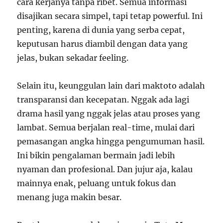
cara kerjanya tanpa ribet. Semua informasi
disajikan secara simpel, tapi tetap powerful. Ini
penting, karena di dunia yang serba cepat,
keputusan harus diambil dengan data yang
jelas, bukan sekadar feeling.
Selain itu, keunggulan lain dari maktoto adalah
transparansi dan kecepatan. Nggak ada lagi
drama hasil yang nggak jelas atau proses yang
lambat. Semua berjalan real-time, mulai dari
pemasangan angka hingga pengumuman hasil.
Ini bikin pengalaman bermain jadi lebih
nyaman dan profesional. Dan jujur aja, kalau
mainnya enak, peluang untuk fokus dan
menang juga makin besar.