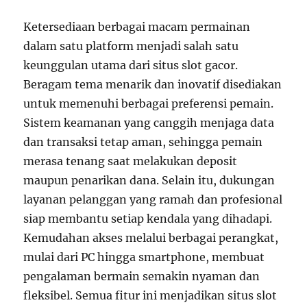
Ketersediaan berbagai macam permainan
dalam satu platform menjadi salah satu
keunggulan utama dari situs slot gacor.
Beragam tema menarik dan inovatif disediakan
untuk memenuhi berbagai preferensi pemain.
Sistem keamanan yang canggih menjaga data
dan transaksi tetap aman, sehingga pemain
merasa tenang saat melakukan deposit
maupun penarikan dana. Selain itu, dukungan
layanan pelanggan yang ramah dan profesional
siap membantu setiap kendala yang dihadapi.
Kemudahan akses melalui berbagai perangkat,
mulai dari PC hingga smartphone, membuat
pengalaman bermain semakin nyaman dan
fleksibel. Semua fitur ini menjadikan situs slot