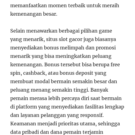
memanfaatkan momen terbaik untuk meraih
kemenangan besar.
Selain menawarkan berbagai pilihan game
yang menarik, situs slot gacor juga biasanya
menyediakan bonus melimpah dan promosi
menarik yang bisa meningkatkan peluang
kemenangan. Bonus tersebut bisa berupa free
spin, cashback, atau bonus deposit yang
membuat modal bermain semakin besar dan
peluang menang semakin tinggi. Banyak
pemain merasa lebih percaya diri saat bermain
di platform yang menyediakan fasilitas lengkap
dan layanan pelanggan yang responsif.
Keamanan menjadi prioritas utama, sehingga
data pribadi dan dana pemain terjamin