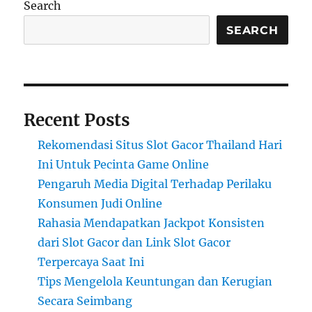
Search
Efisien
SEARCH
Recent Posts
Rekomendasi Situs Slot Gacor Thailand Hari
Ini Untuk Pecinta Game Online
Pengaruh Media Digital Terhadap Perilaku
Konsumen Judi Online
Rahasia Mendapatkan Jackpot Konsisten
dari Slot Gacor dan Link Slot Gacor
Terpercaya Saat Ini
Tips Mengelola Keuntungan dan Kerugian
Secara Seimbang