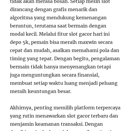
tidak akan merasa bosan. Setiap mesin slot
dirancang dengan grafis menarik dan
algoritma yang mendukung kemenangan
beruntun, terutama saat bermain dengan
modal kecil. Melalui fitur slot gacor hari ini
depo 5k, pemain bisa meraih maxwin secara
cepat dan mudah, asalkan memahami pola dan
timing yang tepat. Dengan begitu, pengalaman
bermain tidak hanya menyenangkan tetapi
juga menguntungkan secara finansial,
membuat setiap waktu luang menjadi peluang
meraih keuntungan besar.
Akhirnya, penting memilih platform terpercaya
yang rutin menawarkan slot gacor terbaru dan
menjamin keamanan transaksi. Dengan