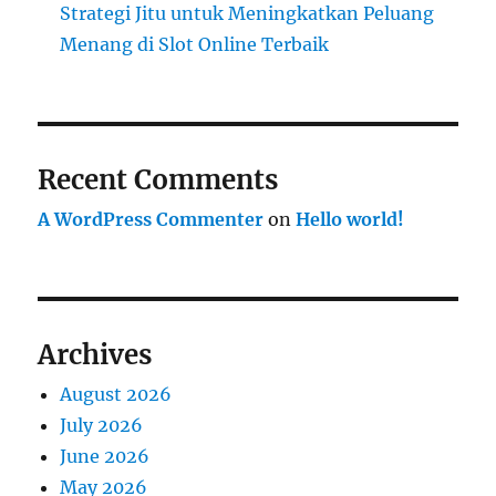
Strategi Jitu untuk Meningkatkan Peluang
Menang di Slot Online Terbaik
Recent Comments
A WordPress Commenter
on
Hello world!
Archives
August 2026
July 2026
June 2026
May 2026