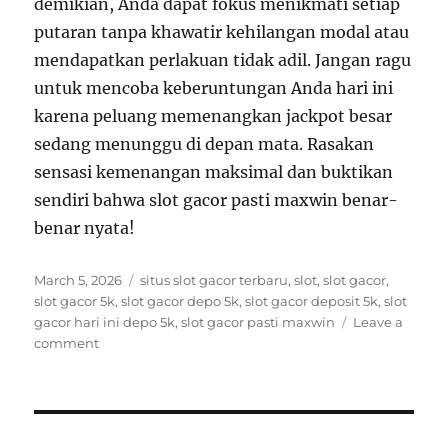
demikian, Anda dapat fokus menikmati setiap
putaran tanpa khawatir kehilangan modal atau
mendapatkan perlakuan tidak adil. Jangan ragu
untuk mencoba keberuntungan Anda hari ini
karena peluang memenangkan jackpot besar
sedang menunggu di depan mata. Rasakan
sensasi kemenangan maksimal dan buktikan
sendiri bahwa slot gacor pasti maxwin benar-
benar nyata!
Posted
Tags
March 5, 2026
situs slot gacor terbaru
,
slot
,
slot gacor
,
on
slot gacor 5k
,
slot gacor depo 5k
,
slot gacor deposit 5k
,
slot
gacor hari ini depo 5k
,
slot gacor pasti maxwin
Leave a
on
comment
Slot
Gacor
dengan
Sistem
Main