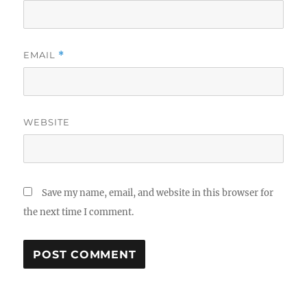
EMAIL
*
WEBSITE
Save my name, email, and website in this browser for
the next time I comment.