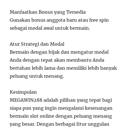
Manfaatkan Bonus yang Tersedia
Gunakan bonus anggota baru atau free spin
sebagai modal awal untuk bermain.
Atur Strategi dan Modal
Bermain dengan bijak dan mengatur modal
Anda dengan tepat akan membantu Anda
bertahan lebih lama dan memiliki lebih banyak
peluang untuk menang.
Kesimpulan
MEGAWIN288 adalah pilihan yang tepat bagi
siapa pun yang ingin mengalami kesenangan
bermain slot online dengan peluang menang
yang besar. Dengan berbagai fitur unggulan