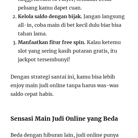
peluang kamu dapet cuan.
Kelola saldo dengan bijak.
Jangan langsung
all-in, coba main di bet kecil dulu biar bisa
tahan lama.
Manfaatkan fitur free spin.
Kalau ketemu
slot yang sering kasih putaran gratis, itu
jackpot tersembunyi!
Dengan strategi santai ini, kamu bisa lebih
enjoy main judi online tanpa harus was-was
saldo cepat habis.
Sensasi Main Judi Online yang Beda
Beda dengan hiburan lain, judi online punya