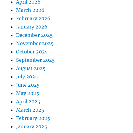
April 2026
March 2026
February 2026
January 2026
December 2025
November 2025
October 2025
September 2025
August 2025
July 2025
June 2025
May 2025
April 2025
March 2025
February 2025
January 2025