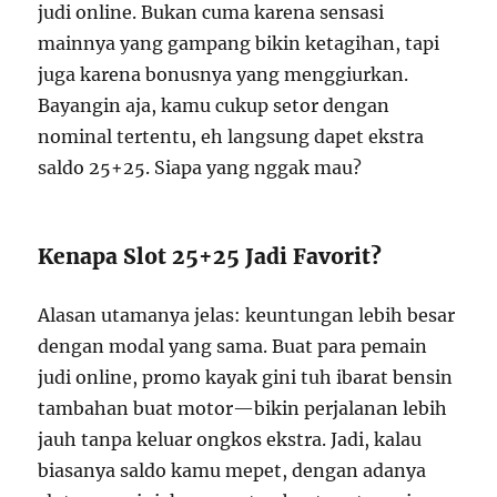
judi online. Bukan cuma karena sensasi
mainnya yang gampang bikin ketagihan, tapi
juga karena bonusnya yang menggiurkan.
Bayangin aja, kamu cukup setor dengan
nominal tertentu, eh langsung dapet ekstra
saldo 25+25. Siapa yang nggak mau?
Kenapa Slot 25+25 Jadi Favorit?
Alasan utamanya jelas: keuntungan lebih besar
dengan modal yang sama. Buat para pemain
judi online, promo kayak gini tuh ibarat bensin
tambahan buat motor—bikin perjalanan lebih
jauh tanpa keluar ongkos ekstra. Jadi, kalau
biasanya saldo kamu mepet, dengan adanya