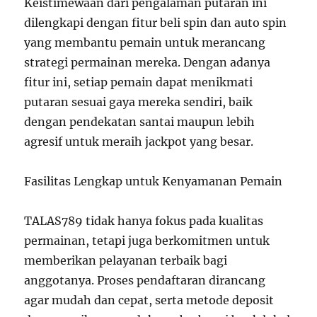
Keistimewaan dari pengalaman putaran ini
dilengkapi dengan fitur beli spin dan auto spin
yang membantu pemain untuk merancang
strategi permainan mereka. Dengan adanya
fitur ini, setiap pemain dapat menikmati
putaran sesuai gaya mereka sendiri, baik
dengan pendekatan santai maupun lebih
agresif untuk meraih jackpot yang besar.
Fasilitas Lengkap untuk Kenyamanan Pemain
TALAS789 tidak hanya fokus pada kualitas
permainan, tetapi juga berkomitmen untuk
memberikan pelayanan terbaik bagi
anggotanya. Proses pendaftaran dirancang
agar mudah dan cepat, serta metode deposit