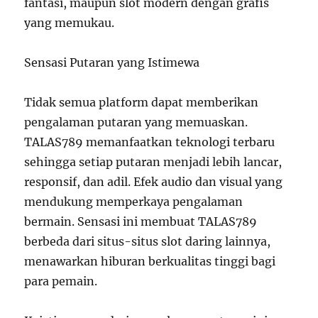
fantasi, maupun slot modern dengan grafis
yang memukau.
Sensasi Putaran yang Istimewa
Tidak semua platform dapat memberikan
pengalaman putaran yang memuaskan.
TALAS789 memanfaatkan teknologi terbaru
sehingga setiap putaran menjadi lebih lancar,
responsif, dan adil. Efek audio dan visual yang
mendukung memperkaya pengalaman
bermain. Sensasi ini membuat TALAS789
berbeda dari situs-situs slot daring lainnya,
menawarkan hiburan berkualitas tinggi bagi
para pemain.