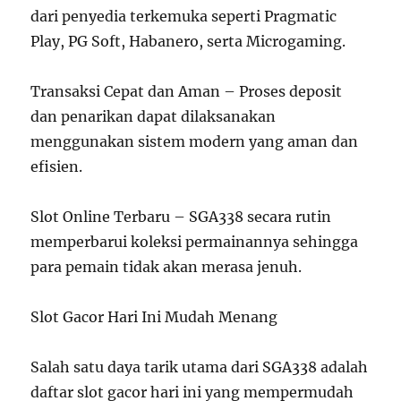
dari penyedia terkemuka seperti Pragmatic
Play, PG Soft, Habanero, serta Microgaming.
Transaksi Cepat dan Aman – Proses deposit
dan penarikan dapat dilaksanakan
menggunakan sistem modern yang aman dan
efisien.
Slot Online Terbaru – SGA338 secara rutin
memperbarui koleksi permainannya sehingga
para pemain tidak akan merasa jenuh.
Slot Gacor Hari Ini Mudah Menang
Salah satu daya tarik utama dari SGA338 adalah
daftar slot gacor hari ini yang mempermudah