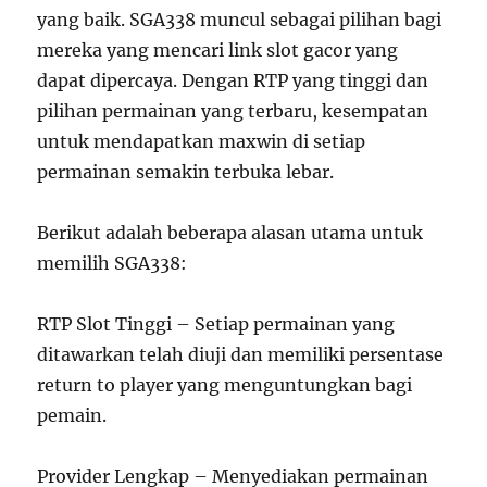
yang baik. SGA338 muncul sebagai pilihan bagi
mereka yang mencari link slot gacor yang
dapat dipercaya. Dengan RTP yang tinggi dan
pilihan permainan yang terbaru, kesempatan
untuk mendapatkan maxwin di setiap
permainan semakin terbuka lebar.
Berikut adalah beberapa alasan utama untuk
memilih SGA338:
RTP Slot Tinggi – Setiap permainan yang
ditawarkan telah diuji dan memiliki persentase
return to player yang menguntungkan bagi
pemain.
Provider Lengkap – Menyediakan permainan