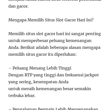
dan gacor.
Mengapa Memilih Situs Slot Gacor Hari Ini?
Memilih situs slot gacor hari ini sangat penting
untuk memperbesar peluang kemenangan
Anda. Berikut adalah beberapa alasan mengapa
memilih situs gacor itu diperlukan:
– Peluang Menang Lebih Tinggi
Dengan RTP yang tinggi dan frekuensi jackpot
yang sering, kesempatan Anda
untuk meraih kemenangan besar semakin
terbuka lebar.
– Pengalaman Bermain Lebih Menyenangkan