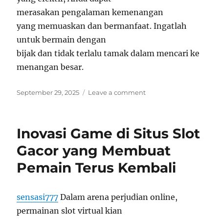
merasakan pengalaman kemenangan
yang memuaskan dan bermanfaat. Ingatlah
untuk bermain dengan
bijak dan tidak terlalu tamak dalam mencari ke
menangan besar.
Posted
on
September 29, 2025
Leave a comment
on
Bagaimana
Situs
Slot
Inovasi Game di Situs Slot
Gacor
Menyesuaikan
Gacor yang Membuat
Diri
Pemain Terus Kembali
dengan
Perkembangan
Teknologi
Digital
sensasi777
Dalam arena perjudian online,
permainan slot virtual kian