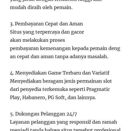
mudah diraih oleh pemain.
3. Pembayaran Cepat dan Aman
Situs yang terpercaya dan gacor
akan melakukan proses
pembayaran kemenangan kepada pemain deng
an cepat dan aman tanpa adanya masalah.
4. Menyediakan Game Terbaru dan Variatif
Menyediakan beragam jenis permainan slot
dari penyedia terkemuka seperti Pragmatic
Play, Habanero, PG Soft, dan lainnya.
5. Dukungan Pelanggan 24/7
Layanan pelanggan yang responsif dan ramah
menjadi tanda bahwa situs tersebut profesional