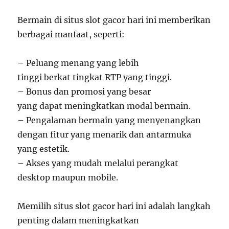
Bermain di situs slot gacor hari ini memberikan
berbagai manfaat, seperti:
– Peluang menang yang lebih
tinggi berkat tingkat RTP yang tinggi.
– Bonus dan promosi yang besar
yang dapat meningkatkan modal bermain.
– Pengalaman bermain yang menyenangkan
dengan fitur yang menarik dan antarmuka
yang estetik.
– Akses yang mudah melalui perangkat
desktop maupun mobile.
Memilih situs slot gacor hari ini adalah langkah
penting dalam meningkatkan