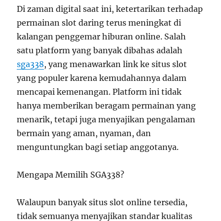
Membuat
Di zaman digital saat ini, ketertarikan terhadap
Pemain
permainan slot daring terus meningkat di
Terus
Kembali
kalangan penggemar hiburan online. Salah
satu platform yang banyak dibahas adalah
sga338
, yang menawarkan link ke situs slot
yang populer karena kemudahannya dalam
mencapai kemenangan. Platform ini tidak
hanya memberikan beragam permainan yang
menarik, tetapi juga menyajikan pengalaman
bermain yang aman, nyaman, dan
menguntungkan bagi setiap anggotanya.
Mengapa Memilih SGA338?
Walaupun banyak situs slot online tersedia,
tidak semuanya menyajikan standar kualitas