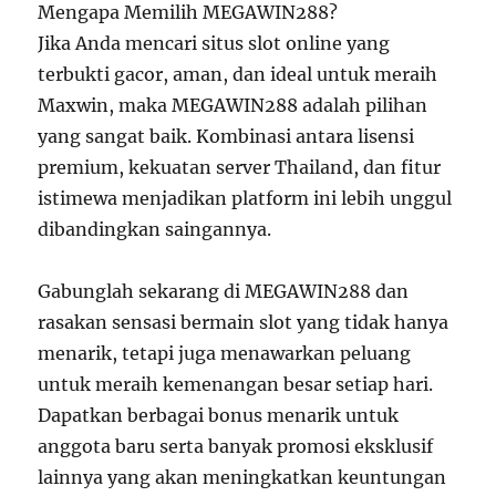
Mengapa Memilih MEGAWIN288?
Jika Anda mencari situs slot online yang
terbukti gacor, aman, dan ideal untuk meraih
Maxwin, maka MEGAWIN288 adalah pilihan
yang sangat baik. Kombinasi antara lisensi
premium, kekuatan server Thailand, dan fitur
istimewa menjadikan platform ini lebih unggul
dibandingkan saingannya.
Gabunglah sekarang di MEGAWIN288 dan
rasakan sensasi bermain slot yang tidak hanya
menarik, tetapi juga menawarkan peluang
untuk meraih kemenangan besar setiap hari.
Dapatkan berbagai bonus menarik untuk
anggota baru serta banyak promosi eksklusif
lainnya yang akan meningkatkan keuntungan