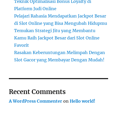
Teknik Optimalisasi Bonus Loyalty di
Platform Judi Online
Pelajari Rahasia Mendapatkan Jackpot Besar
di Slot Online yang Bisa Mengubah Hidupmu
Temukan Strategi Jitu yang Membantu
Kamu Raih Jackpot Besar dari Slot Online
Favorit
Rasakan Keberuntungan Melimpah Dengan
Slot Gacor yang Membayar Dengan Mudah!
Recent Comments
A WordPress Commenter
on
Hello world!