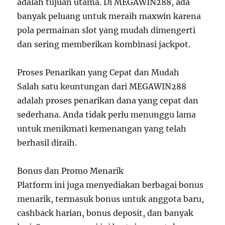
adalah tujuan utama. Di MEGAWIN288, ada
banyak peluang untuk meraih maxwin karena
pola permainan slot yang mudah dimengerti
dan sering memberikan kombinasi jackpot.
Proses Penarikan yang Cepat dan Mudah
Salah satu keuntungan dari MEGAWIN288
adalah proses penarikan dana yang cepat dan
sederhana. Anda tidak perlu menunggu lama
untuk menikmati kemenangan yang telah
berhasil diraih.
Bonus dan Promo Menarik
Platform ini juga menyediakan berbagai bonus
menarik, termasuk bonus untuk anggota baru,
cashback harian, bonus deposit, dan banyak