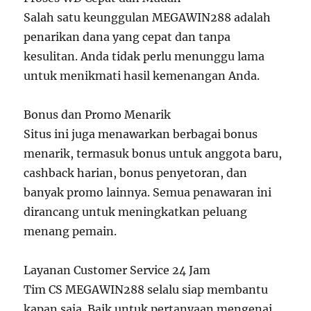
Salah satu keunggulan MEGAWIN288 adalah
penarikan dana yang cepat dan tanpa
kesulitan. Anda tidak perlu menunggu lama
untuk menikmati hasil kemenangan Anda.
Bonus dan Promo Menarik
Situs ini juga menawarkan berbagai bonus
menarik, termasuk bonus untuk anggota baru,
cashback harian, bonus penyetoran, dan
banyak promo lainnya. Semua penawaran ini
dirancang untuk meningkatkan peluang
menang pemain.
Layanan Customer Service 24 Jam
Tim CS MEGAWIN288 selalu siap membantu
kapan saja. Baik untuk pertanyaan mengenai