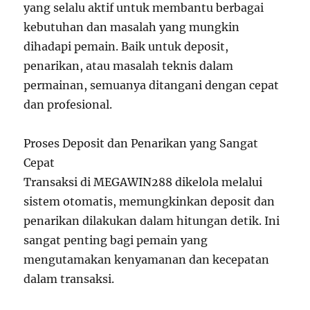
yang selalu aktif untuk membantu berbagai
kebutuhan dan masalah yang mungkin
dihadapi pemain. Baik untuk deposit,
penarikan, atau masalah teknis dalam
permainan, semuanya ditangani dengan cepat
dan profesional.
Proses Deposit dan Penarikan yang Sangat
Cepat
Transaksi di MEGAWIN288 dikelola melalui
sistem otomatis, memungkinkan deposit dan
penarikan dilakukan dalam hitungan detik. Ini
sangat penting bagi pemain yang
mengutamakan kenyamanan dan kecepatan
dalam transaksi.