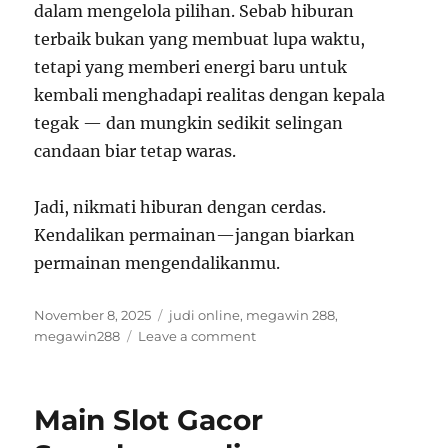
dalam mengelola pilihan. Sebab hiburan
terbaik bukan yang membuat lupa waktu,
tetapi yang memberi energi baru untuk
kembali menghadapi realitas dengan kepala
tegak — dan mungkin sedikit selingan
candaan biar tetap waras.
Jadi, nikmati hiburan dengan cerdas.
Kendalikan permainan—jangan biarkan
permainan mengendalikanmu.
Posted
Tags
November 8, 2025
judi online
,
megawin 288
,
on
on
megawin288
Leave a comment
Strategi
Cerdas
Menjaga
Main Slot Gacor
Kendali
dalam