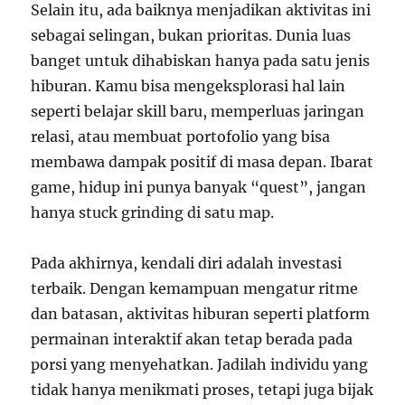
Selain itu, ada baiknya menjadikan aktivitas ini
sebagai selingan, bukan prioritas. Dunia luas
banget untuk dihabiskan hanya pada satu jenis
hiburan. Kamu bisa mengeksplorasi hal lain
seperti belajar skill baru, memperluas jaringan
relasi, atau membuat portofolio yang bisa
membawa dampak positif di masa depan. Ibarat
game, hidup ini punya banyak “quest”, jangan
hanya stuck grinding di satu map.
Pada akhirnya, kendali diri adalah investasi
terbaik. Dengan kemampuan mengatur ritme
dan batasan, aktivitas hiburan seperti platform
permainan interaktif akan tetap berada pada
porsi yang menyehatkan. Jadilah individu yang
tidak hanya menikmati proses, tetapi juga bijak