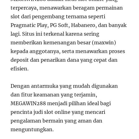
terpercaya, menawarkan beragam permainan
slot dari pengembang ternama seperti
Pragmatic Play, PG Soft, Habanero, dan banyak
lagi. Situs ini terkenal karena sering
memberikan kemenangan besar (maxwin)
kepada anggotanya, serta menawarkan proses
deposit dan penarikan dana yang cepat dan
efisien.
Dengan antarmuka yang mudah digunakan
dan fitur keamanan yang terjamin,
MEGAWIN288 menjadi pilihan ideal bagi
pencinta judi slot online yang mencari
pengalaman bermain yang aman dan
menguntungkan.