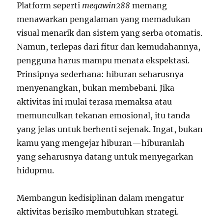
Platform seperti
megawin288
memang
menawarkan pengalaman yang memadukan
visual menarik dan sistem yang serba otomatis.
Namun, terlepas dari fitur dan kemudahannya,
pengguna harus mampu menata ekspektasi.
Prinsipnya sederhana: hiburan seharusnya
menyenangkan, bukan membebani. Jika
aktivitas ini mulai terasa memaksa atau
memunculkan tekanan emosional, itu tanda
yang jelas untuk berhenti sejenak. Ingat, bukan
kamu yang mengejar hiburan—hiburanlah
yang seharusnya datang untuk menyegarkan
hidupmu.
Membangun kedisiplinan dalam mengatur
aktivitas berisiko membutuhkan strategi.