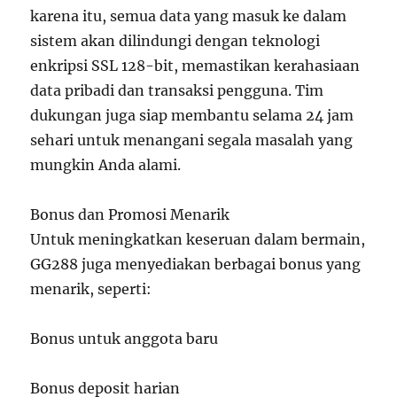
karena itu, semua data yang masuk ke dalam
sistem akan dilindungi dengan teknologi
enkripsi SSL 128-bit, memastikan kerahasiaan
data pribadi dan transaksi pengguna. Tim
dukungan juga siap membantu selama 24 jam
sehari untuk menangani segala masalah yang
mungkin Anda alami.
Bonus dan Promosi Menarik
Untuk meningkatkan keseruan dalam bermain,
GG288 juga menyediakan berbagai bonus yang
menarik, seperti:
Bonus untuk anggota baru
Bonus deposit harian