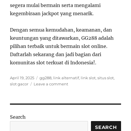
segera mulai bermain serta mengalami
kegembiraan jackpot yang menarik.
Dengan semua kemudahan, keamanan, dan
keuntungan yang ditawarkan, GG288 adalah
pilihan terbaik untuk bermain slot online.
Daftarlah sekarang dan jadi bagian dari
komunitas slot terkuat di Indonesia!.
Posted
Tags
April 19, 2025
gg288
,
link alternatif
,
link slot
,
situs slot
,
on
on
slot gacor
Leave a comment
Slot
GG288
QRIS
Terpercaya:
Aman
Search
Main
Slot
SEARCH