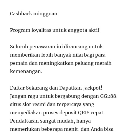
Cashback mingguan
Program loyalitas untuk anggota aktif
Seluruh penawaran ini dirancang untuk
memberikan lebih banyak nilai bagi para
pemain dan meningkatkan peluang meraih
kemenangan.
Daftar Sekarang dan Dapatkan Jackpot!
Jangan ragu untuk bergabung dengan GG288,
situs slot resmi dan terpercaya yang
menyediakan proses deposit QRIS cepat.
Pendaftaran sangat mudah, hanya
memerlukan beberapa menit, dan Anda bisa