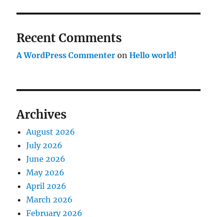
Recent Comments
A WordPress Commenter
on
Hello world!
Archives
August 2026
July 2026
June 2026
May 2026
April 2026
March 2026
February 2026