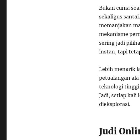
Bukan cuma soal
sekaligus santa
memanjakan mata
mekanisme perm
sering jadi pili
instan, tapi teta
Lebih menarik la
petualangan ala
teknologi tingg
Jadi, setiap kal
dieksplorasi.
Judi Onl