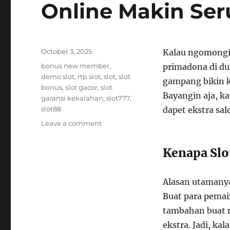
Online Makin Ser
Posted
October 3, 2025
Kalau ngomongin
on
Tags
bonus new member
,
primadona di du
demo slot
,
rtp slot
,
slot
,
slot
gampang bikin k
bonus
,
slot gacor
,
slot
Bayangin aja, k
garansi kekalahan
,
slot777
,
slot88
dapet ekstra sa
on
Leave a comment
Promo
Slot
Kenapa Slot
25+25
yang
Bikin
Alasan utamanya
Main
Buat para pemain
Judi
Online
tambahan buat m
Makin
ekstra. Jadi, k