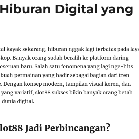
Hiburan Digital yang
ital kayak sekarang, hiburan nggak lagi terbatas pada lay
oskop. Banyak orang sudah beralih ke platform daring
eseruan baru. Salah satu fenomena yang lagi nge-hits
sebuah permainan yang hadir sebagai bagian dari tren
e
. Dengan konsep modern, tampilan visual keren, dan
yang variatif, slot88 sukses bikin banyak orang betah
dunia digital.
lot88 Jadi Perbincangan?