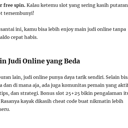
 free spin.
Kalau ketemu slot yang sering kasih putaran
pot tersembunyi!
santai ini, kamu bisa lebih enjoy main judi online tanpa
aldo cepat habis.
in Judi Online yang Beda
ran lain, judi online punya daya tarik sendiri. Selain bis
a dan di mana aja, ada juga komunitas pemain yang akti
tips, dan strategi. Bonus slot 25+25 bikin pengalaman it
. Rasanya kayak dikasih cheat code buat nikmatin lebih
eru.