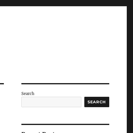
Search
SEARCH