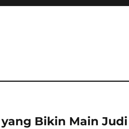
 yang Bikin Main Judi