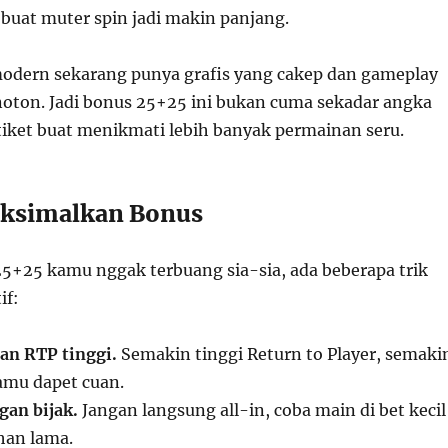
 buat muter spin jadi makin panjang.
t modern sekarang punya grafis yang cakep dan gameplay
ton. Jadi bonus 25+25 ini bukan cuma sekadar angka
tiket buat menikmati lebih banyak permainan seru.
ksimalkan Bonus
 25+25 kamu nggak terbuang sia-sia, ada beberapa trik
if:
an RTP tinggi.
Semakin tinggi Return to Player, semaki
amu dapet cuan.
gan bijak.
Jangan langsung all-in, coba main di bet kecil
ahan lama.