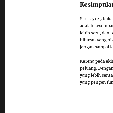
Kesimpula
Slot 25+25 bukan
adalah kesempat
lebih seru, dan 
hiburan yang bi
jangan sampai k
Karena pada akhi
peluang. Dengan
yang lebih sant
yang pengen fun 