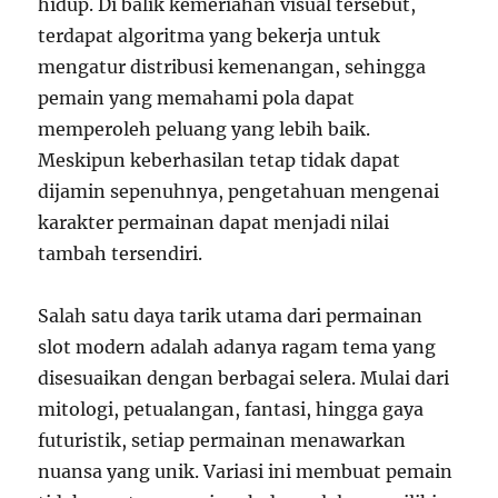
hidup. Di balik kemeriahan visual tersebut,
terdapat algoritma yang bekerja untuk
mengatur distribusi kemenangan, sehingga
pemain yang memahami pola dapat
memperoleh peluang yang lebih baik.
Meskipun keberhasilan tetap tidak dapat
dijamin sepenuhnya, pengetahuan mengenai
karakter permainan dapat menjadi nilai
tambah tersendiri.
Salah satu daya tarik utama dari permainan
slot modern adalah adanya ragam tema yang
disesuaikan dengan berbagai selera. Mulai dari
mitologi, petualangan, fantasi, hingga gaya
futuristik, setiap permainan menawarkan
nuansa yang unik. Variasi ini membuat pemain