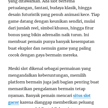
yang ditawarkan. Ada slot bertema
petualangan, fantasi, budaya klasik, hingga
desain futuristik yang penuh animasi kece. Tiap
game datang dengan keunikan sendiri, mulai
dari jumlah reel, simbol khusus, hingga fitur
bonus yang bikin adrenalin naik turun. Ini
membuat pemain punya banyak kesempatan
buat eksplor dan nemuin game yang paling
cocok dengan gaya bermain mereka.
Meski slot dikenal sebagai permainan yang
mengandalkan keberuntungan, memilih
platform bermain juga jadi bagian penting buat
memastikan pengalaman bermain tetap
nyaman. Banyak pemain mencari
situs slot
gacor
karena dianggap memberikan peluang