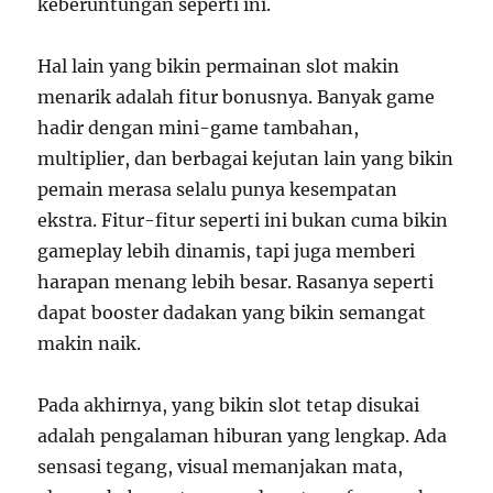
keberuntungan seperti ini.
Hal lain yang bikin permainan slot makin
menarik adalah fitur bonusnya. Banyak game
hadir dengan mini-game tambahan,
multiplier, dan berbagai kejutan lain yang bikin
pemain merasa selalu punya kesempatan
ekstra. Fitur-fitur seperti ini bukan cuma bikin
gameplay lebih dinamis, tapi juga memberi
harapan menang lebih besar. Rasanya seperti
dapat booster dadakan yang bikin semangat
makin naik.
Pada akhirnya, yang bikin slot tetap disukai
adalah pengalaman hiburan yang lengkap. Ada
sensasi tegang, visual memanjakan mata,