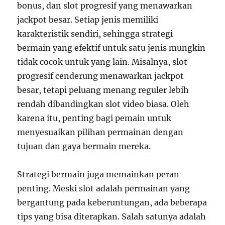
bonus, dan slot progresif yang menawarkan
jackpot besar. Setiap jenis memiliki
karakteristik sendiri, sehingga strategi
bermain yang efektif untuk satu jenis mungkin
tidak cocok untuk yang lain. Misalnya, slot
progresif cenderung menawarkan jackpot
besar, tetapi peluang menang reguler lebih
rendah dibandingkan slot video biasa. Oleh
karena itu, penting bagi pemain untuk
menyesuaikan pilihan permainan dengan
tujuan dan gaya bermain mereka.
Strategi bermain juga memainkan peran
penting. Meski slot adalah permainan yang
bergantung pada keberuntungan, ada beberapa
tips yang bisa diterapkan. Salah satunya adalah