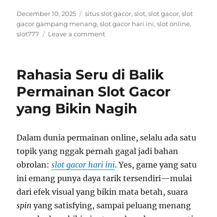
Posted
Tags
December 10, 2025
situs slot gacor
,
slot
,
slot gacor
,
slot
on
gacor gampang menang
,
slot gacor hari ini
,
slot online
,
on
slot777
Leave a comment
Dunia
Slot
Online
Rahasia Seru di Balik
yang
Bikin
Permainan Slot Gacor
Betah
yang Bikin Nagih
Bermain
Dalam dunia permainan online, selalu ada satu
topik yang nggak pernah gagal jadi bahan
obrolan:
slot gacor hari ini
. Yes, game yang satu
ini emang punya daya tarik tersendiri—mulai
dari efek visual yang bikin mata betah, suara
spin
yang satisfying, sampai peluang menang