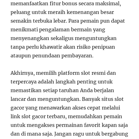
memanfaatkan fitur bonus secara maksimal,
peluang untuk meraih kemenangan besar
semakin terbuka lebar. Para pemain pun dapat
menikmati pengalaman bermain yang
menyenangkan sekaligus menguntungkan
tanpa perlu khawatir akan risiko penipuan
ataupun penundaan pembayaran.
Akhirnya, memilih platform slot resmi dan
terpercaya adalah langkah penting untuk
memastikan setiap taruhan Anda berjalan
lancar dan menguntungkan. Banyak situs slot
gacor yang menawarkan akses cepat melalui
link slot gacor terbaru, memudahkan pemain
untuk mengakses permainan favorit kapan saja
dan di mana saja. Jangan ragu untuk bergabung