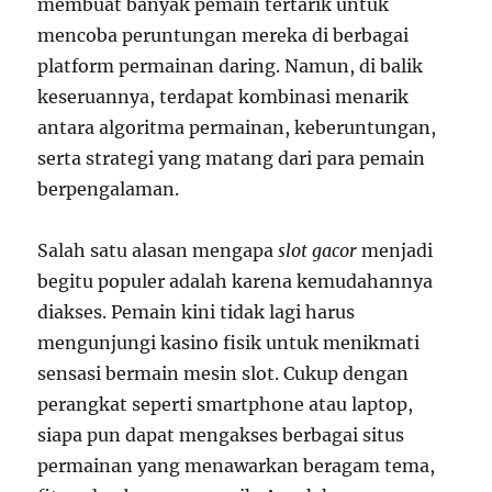
membuat banyak pemain tertarik untuk
mencoba peruntungan mereka di berbagai
platform permainan daring. Namun, di balik
keseruannya, terdapat kombinasi menarik
antara algoritma permainan, keberuntungan,
serta strategi yang matang dari para pemain
berpengalaman.
Salah satu alasan mengapa
slot gacor
menjadi
begitu populer adalah karena kemudahannya
diakses. Pemain kini tidak lagi harus
mengunjungi kasino fisik untuk menikmati
sensasi bermain mesin slot. Cukup dengan
perangkat seperti smartphone atau laptop,
siapa pun dapat mengakses berbagai situs
permainan yang menawarkan beragam tema,