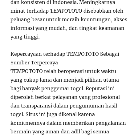
dan konsisten di Indonesia. Meningkatnya
minat terhadap TEMPOTOTO disebabkan oleh
peluang besar untuk meraih keuntungan, akses
informasi yang mudah, dan tingkat keamanan
yang tinggi.
Kepercayaan terhadap TEMPOTOTO Sebagai
Sumber Terpercaya
TEMPOTOTO telah beroperasi untuk waktu
yang cukup lama dan menjadi pilihan utama
bagi banyak penggemar togel. Reputasi ini
diperoleh berkat pelayanan yang profesional
dan transparansi dalam pengumuman hasil
togel. Situs ini juga dikenal karena
komitmennya dalam memberikan pengalaman
bermain yang aman dan adil bagi semua