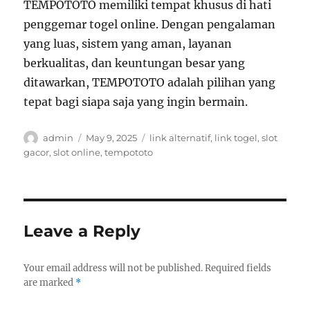
TEMPOTOTO memiliki tempat khusus di hati
penggemar togel online. Dengan pengalaman
yang luas, sistem yang aman, layanan
berkualitas, dan keuntungan besar yang
ditawarkan, TEMPOTOTO adalah pilihan yang
tepat bagi siapa saja yang ingin bermain.
Author
Posted
Tags
admin
May 9, 2025
link alternatif
,
link togel
,
slot
on
gacor
,
slot online
,
tempototo
Leave a Reply
Your email address will not be published.
Required fields
are marked
*