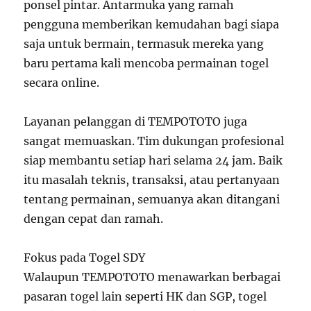
ponsel pintar. Antarmuka yang ramah
pengguna memberikan kemudahan bagi siapa
saja untuk bermain, termasuk mereka yang
baru pertama kali mencoba permainan togel
secara online.
Layanan pelanggan di TEMPOTOTO juga
sangat memuaskan. Tim dukungan profesional
siap membantu setiap hari selama 24 jam. Baik
itu masalah teknis, transaksi, atau pertanyaan
tentang permainan, semuanya akan ditangani
dengan cepat dan ramah.
Fokus pada Togel SDY
Walaupun TEMPOTOTO menawarkan berbagai
pasaran togel lain seperti HK dan SGP, togel