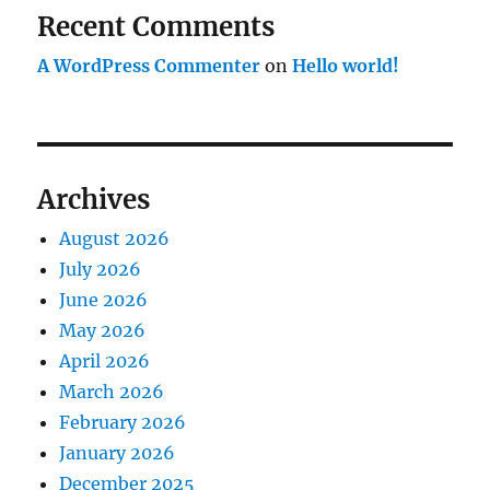
Recent Comments
A WordPress Commenter
on
Hello world!
Archives
August 2026
July 2026
June 2026
May 2026
April 2026
March 2026
February 2026
January 2026
December 2025