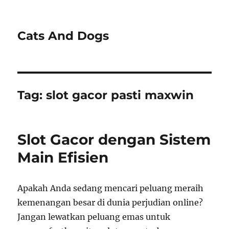
Cats And Dogs
Tag:
slot gacor pasti maxwin
Slot Gacor dengan Sistem
Main Efisien
Apakah Anda sedang mencari peluang meraih
kemenangan besar di dunia perjudian online?
Jangan lewatkan peluang emas untuk