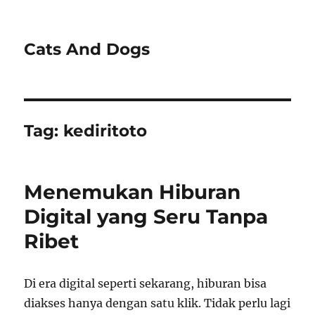
Cats And Dogs
Tag:
kediritoto
Menemukan Hiburan
Digital yang Seru Tanpa
Ribet
Di era digital seperti sekarang, hiburan bisa
diakses hanya dengan satu klik. Tidak perlu lagi