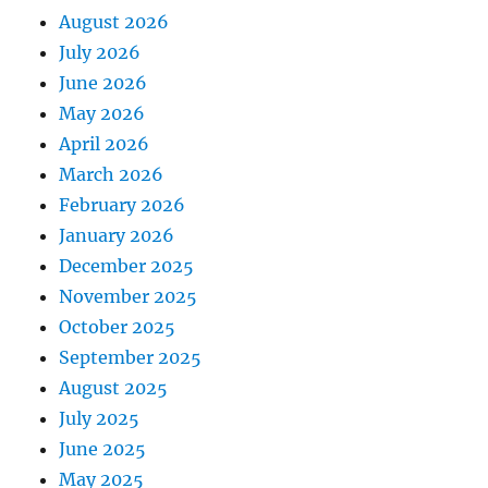
August 2026
July 2026
June 2026
May 2026
April 2026
March 2026
February 2026
January 2026
December 2025
November 2025
October 2025
September 2025
August 2025
July 2025
June 2025
May 2025