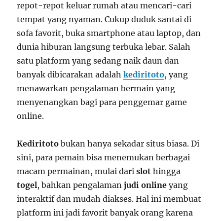
repot-repot keluar rumah atau mencari-cari
tempat yang nyaman. Cukup duduk santai di
sofa favorit, buka smartphone atau laptop, dan
dunia hiburan langsung terbuka lebar. Salah
satu platform yang sedang naik daun dan
banyak dibicarakan adalah
kediritoto
, yang
menawarkan pengalaman bermain yang
menyenangkan bagi para penggemar game
online.
Kediritoto
bukan hanya sekadar situs biasa. Di
sini, para pemain bisa menemukan berbagai
macam permainan, mulai dari
slot
hingga
togel
, bahkan pengalaman
judi online
yang
interaktif dan mudah diakses. Hal ini membuat
platform ini jadi favorit banyak orang karena