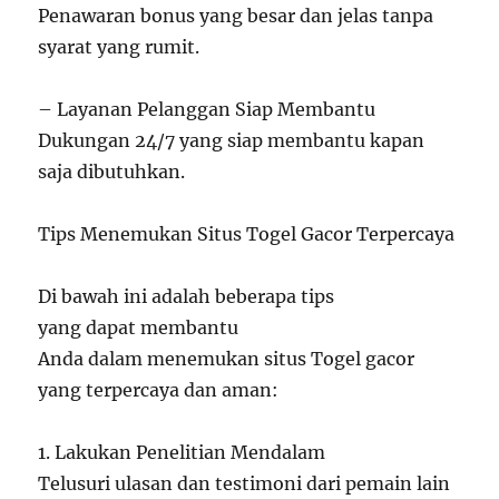
Penawaran bonus yang besar dan jelas tanpa
syarat yang rumit.
– Layanan Pelanggan Siap Membantu
Dukungan 24/7 yang siap membantu kapan
saja dibutuhkan.
Tips Menemukan Situs Togel Gacor Terpercaya
Di bawah ini adalah beberapa tips
yang dapat membantu
Anda dalam menemukan situs Togel gacor
yang terpercaya dan aman:
1. Lakukan Penelitian Mendalam
Telusuri ulasan dan testimoni dari pemain lain