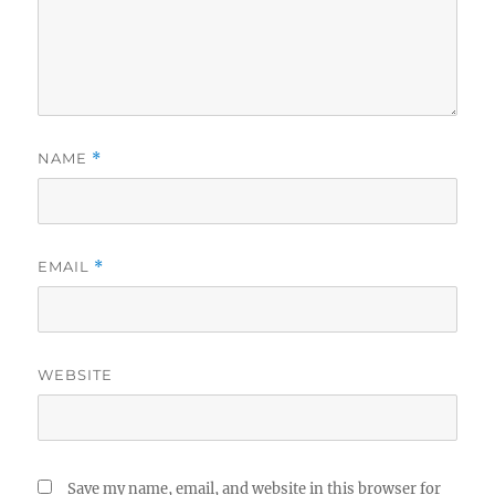
NAME
*
EMAIL
*
WEBSITE
Save my name, email, and website in this browser for