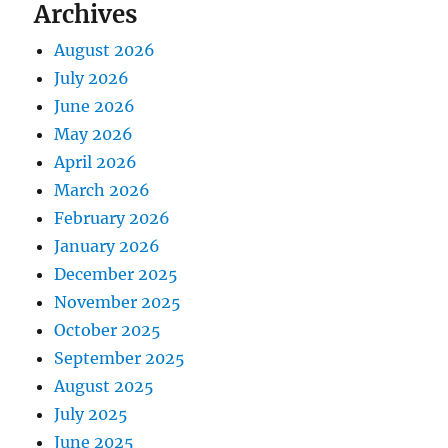
Archives
August 2026
July 2026
June 2026
May 2026
April 2026
March 2026
February 2026
January 2026
December 2025
November 2025
October 2025
September 2025
August 2025
July 2025
June 2025