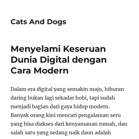
Cats And Dogs
Menyelami Keseruan
Dunia Digital dengan
Cara Modern
Dalam era digital yang semakin maju, hiburan
daring bukan lagi sekadar hobi, tapi sudah
menjadi bagian dari gaya hidup modern.
Banyak orang kini mencari pengalaman seru
yang bisa diakses dari kenyamanan rumah, dan
salah satu yang sedang naik daun adalah