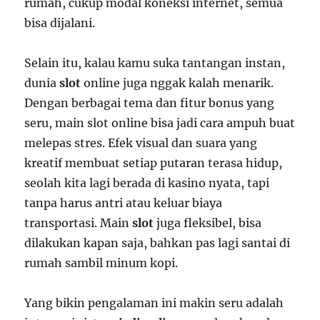
rumah, cukup modal koneksi internet, semua
bisa dijalani.
Selain itu, kalau kamu suka tantangan instan,
dunia
slot
online juga nggak kalah menarik.
Dengan berbagai tema dan fitur bonus yang
seru, main slot online bisa jadi cara ampuh buat
melepas stres. Efek visual dan suara yang
kreatif membuat setiap putaran terasa hidup,
seolah kita lagi berada di kasino nyata, tapi
tanpa harus antri atau keluar biaya
transportasi. Main
slot
juga fleksibel, bisa
dilakukan kapan saja, bahkan pas lagi santai di
rumah sambil minum kopi.
Yang bikin pengalaman ini makin seru adalah