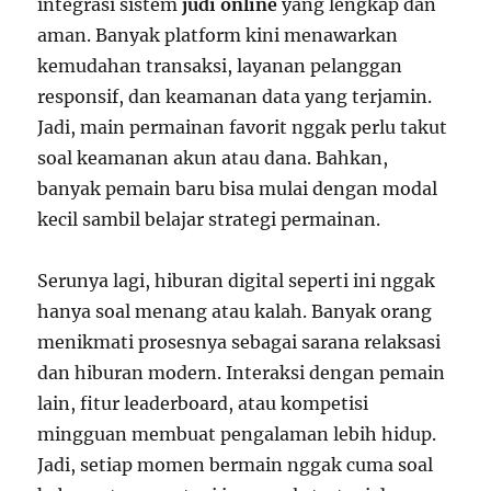
integrasi sistem
judi online
yang lengkap dan
aman. Banyak platform kini menawarkan
kemudahan transaksi, layanan pelanggan
responsif, dan keamanan data yang terjamin.
Jadi, main permainan favorit nggak perlu takut
soal keamanan akun atau dana. Bahkan,
banyak pemain baru bisa mulai dengan modal
kecil sambil belajar strategi permainan.
Serunya lagi, hiburan digital seperti ini nggak
hanya soal menang atau kalah. Banyak orang
menikmati prosesnya sebagai sarana relaksasi
dan hiburan modern. Interaksi dengan pemain
lain, fitur leaderboard, atau kompetisi
mingguan membuat pengalaman lebih hidup.
Jadi, setiap momen bermain nggak cuma soal