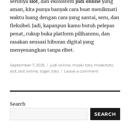
serunya
slot
, dan ekosistem
judi online
yang
aman, kita punya banyak cara buat menikmati
waktu luang dengan cara yang santai, seru, dan
fleksibel. Jadi, kapanpun kamu butuh pelepas
penat, cukup buka platform pilihanmu, dan
rasakan sensasi hiburan digital yang
menyenangkan tanpa ribet.
Posted
Tags
September 7, 2025
judi online
,
moski toto
,
moskitoto
,
on
on
slot
,
slot online
,
togel
,
toto
Leave a comment
Cara
Seru
Mengisi
Waktu
Luang
Search
di
Era
SEARCH
Digital