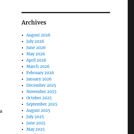
Archives
August 2026
July 2026
June 2026
May 2026
April 2026
March 2026
February 2026
January 2026
December 2025
November 2025
October 2025
September 2025
a
August 2025
July 2025
June 2025
May 2025