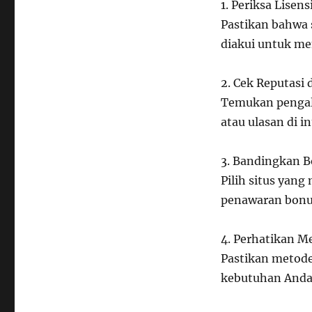
1. Periksa Lisens
Pastikan bahwa s
diakui untuk m
2. Cek Reputasi
Temukan pengala
atau ulasan di in
3. Bandingkan 
Pilih situs yan
penawaran bonus
4. Perhatikan 
Pastikan metod
kebutuhan Anda