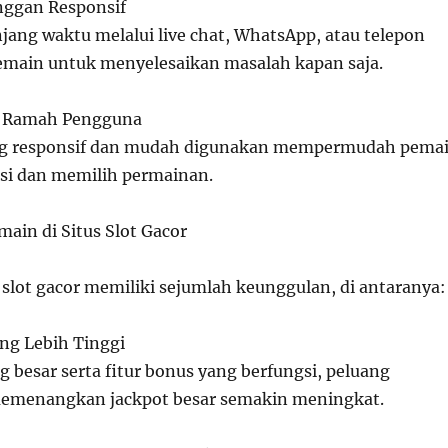
nggan Responsif
ang waktu melalui live chat, WhatsApp, atau telepon
ain untuk menyelesaikan masalah kapan saja.
ce Ramah Pengguna
ang responsif dan mudah digunakan mempermudah pema
si dan memilih permainan.
ain di Situs Slot Gacor
 slot gacor memiliki sejumlah keunggulan, di antaranya:
ng Lebih Tinggi
 besar serta fitur bonus yang berfungsi, peluang
emenangkan jackpot besar semakin meningkat.