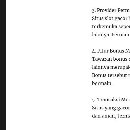
3. Provider Per
Situs slot gaco
terkemuka seper
lainnya. Permain
4. Fitur Bonus 
Tawaran bonus de
lainnya merupaka
Bonus tersebut
bermain.
5. Transaksi M
Situs yang gaco
dan aman, termas