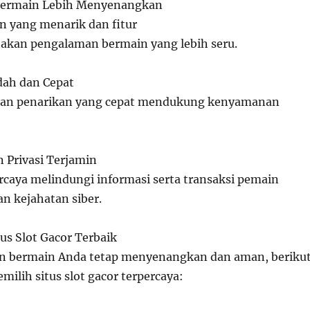
Bermain Lebih Menyenangkan
n yang menarik dan fitur
takan pengalaman bermain yang lebih seru.
dah dan Cepat
 dan penarikan yang cepat mendukung kenyamanan
 Privasi Terjamin
ercaya melindungi informasi serta transaksi pemain
n kejahatan siber.
us Slot Gacor Terbaik
n bermain Anda tetap menyenangkan dan aman, beriku
milih situs slot gacor terpercaya: