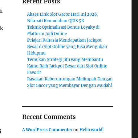
Recent Posts
ah
Akses Link Slot Gacor Hari Ini 2026,
Nikmati Kemudahan QRIS 5K
Teknik Optimalisasi Bonus Loyalty di
ak
Platform Judi Online
Pelajari Rahasia Mendapatkan Jackpot
Besar di Slot Online yang Bisa Mengubah
Hidupmu
Temukan Strategi Jitu yang Membantu
Kamu Raih Jackpot Besar dari Slot Online
Favorit
Rasakan Keberuntungan Melimpah Dengan
Slot Gacor yang Membayar Dengan Mudah!
Recent Comments
A WordPress Commenter
on
Hello world!
i