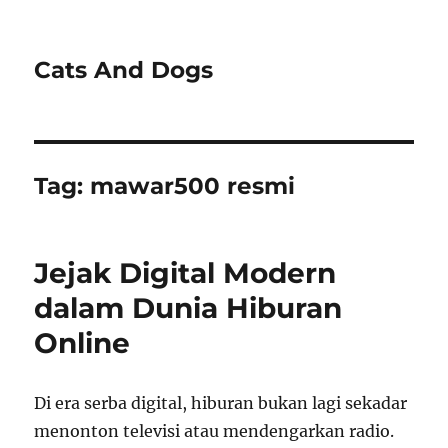
Cats And Dogs
Tag:
mawar500 resmi
Jejak Digital Modern
dalam Dunia Hiburan
Online
Di era serba digital, hiburan bukan lagi sekadar
menonton televisi atau mendengarkan radio.