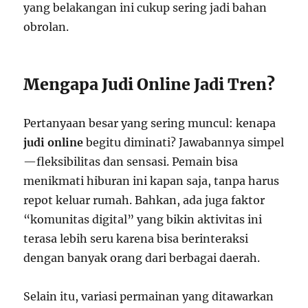
yang belakangan ini cukup sering jadi bahan
obrolan.
Mengapa Judi Online Jadi Tren?
Pertanyaan besar yang sering muncul: kenapa
judi online
begitu diminati? Jawabannya simpel
—fleksibilitas dan sensasi. Pemain bisa
menikmati hiburan ini kapan saja, tanpa harus
repot keluar rumah. Bahkan, ada juga faktor
“komunitas digital” yang bikin aktivitas ini
terasa lebih seru karena bisa berinteraksi
dengan banyak orang dari berbagai daerah.
Selain itu, variasi permainan yang ditawarkan