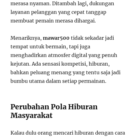
merasa nyaman. Ditambah lagi, dukungan
layanan pelanggan yang cepat tanggap
membuat pemain merasa dihargai.
Menariknya,
mawar500
tidak sekadar jadi
tempat untuk bermain, tapi juga
menghadirkan atmosfer digital yang penuh
kejutan. Ada sensasi kompetisi, hiburan,
bahkan peluang menang yang tentu saja jadi
bumbu utama dalam setiap permainan.
Perubahan Pola Hiburan
Masyarakat
Kalau dulu orang mencari hiburan dengan cara