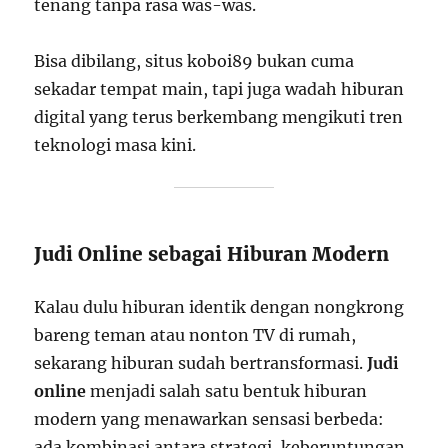
tenang tanpa rasa was-was.
Bisa dibilang, situs koboi89 bukan cuma
sekadar tempat main, tapi juga wadah hiburan
digital yang terus berkembang mengikuti tren
teknologi masa kini.
Judi Online sebagai Hiburan Modern
Kalau dulu hiburan identik dengan nongkrong
bareng teman atau nonton TV di rumah,
sekarang hiburan sudah bertransformasi.
Judi
online
menjadi salah satu bentuk hiburan
modern yang menawarkan sensasi berbeda:
ada kombinasi antara strategi, keberuntungan,