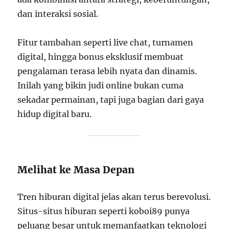
dan interaksi sosial.
Fitur tambahan seperti live chat, turnamen
digital, hingga bonus eksklusif membuat
pengalaman terasa lebih nyata dan dinamis.
Inilah yang bikin judi online bukan cuma
sekadar permainan, tapi juga bagian dari gaya
hidup digital baru.
Melihat ke Masa Depan
Tren hiburan digital jelas akan terus berevolusi.
Situs-situs hiburan seperti koboi89 punya
peluang besar untuk memanfaatkan teknologi