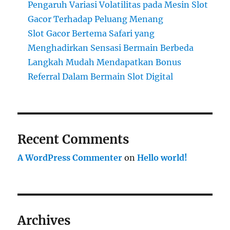
Pengaruh Variasi Volatilitas pada Mesin Slot
Gacor Terhadap Peluang Menang
Slot Gacor Bertema Safari yang
Menghadirkan Sensasi Bermain Berbeda
Langkah Mudah Mendapatkan Bonus
Referral Dalam Bermain Slot Digital
Recent Comments
A WordPress Commenter
on
Hello world!
Archives