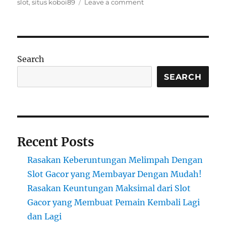
on
on
slot
,
situs koboi89
Leave a comment
Sensasi
Baru
dalam
Dunia
Hiburan
Search
Digital
yang
SEARCH
Bikin
Ketagihan
Recent Posts
Rasakan Keberuntungan Melimpah Dengan
Slot Gacor yang Membayar Dengan Mudah!
Rasakan Keuntungan Maksimal dari Slot
Gacor yang Membuat Pemain Kembali Lagi
dan Lagi