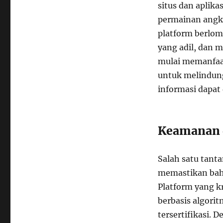
situs dan aplik
permainan angk
platform berlo
yang adil, dan 
mulai memanfaat
untuk melindung
informasi dapat
Keamanan d
Salah satu tant
memastikan bahw
Platform yang k
berbasis algori
tersertifikasi. 