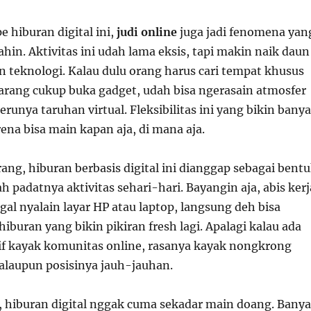
e hiburan digital ini,
judi online
juga jadi fenomena yan
ahin. Aktivitas ini udah lama eksis, tapi makin naik daun
 teknologi. Kalau dulu orang harus cari tempat khusus
karang cukup buka gadget, udah bisa ngerasain atmosfer
erunya taruhan virtual. Fleksibilitas ini yang bikin bany
ena bisa main kapan aja, di mana aja.
ang, hiburan berbasis digital ini dianggap sebagai bent
ah padatnya aktivitas sehari-hari. Bayangin aja, abis kerj
ggal nyalain layar HP atau laptop, langsung deh bisa
iburan yang bikin pikiran fresh lagi. Apalagi kalau ada
if kayak komunitas online, rasanya kayak nongkrong
laupun posisinya jauh-jauhan.
, hiburan digital nggak cuma sekadar main doang. Bany