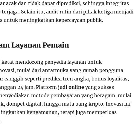
 acak dan tidak dapat diprediksi, sehingga integritas
terjaga. Selain itu, audit rutin dari pihak ketiga menjadi
is untuk meningkatkan kepercayaan publik.
lam Layanan Pemain
 ketat mendorong penyedia layanan untuk
novasi, mulai dari antarmuka yang ramah pengguna
ur canggih seperti prediksi tren angka, bonus loyalitas,
anggan 24 jam. Platform
judi online
yang sukses
enyediakan metode pembayaran yang beragam, mulai
nk, dompet digital, hingga mata uang kripto. Inovasi ini
ningkatkan kenyamanan, tetapi juga memperluas
.