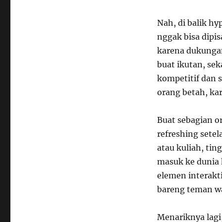
Nah, di balik hyp
nggak bisa dipis
karena dukungan
buat ikutan, se
kompetitif dan s
orang betah, kar
Buat sebagian or
refreshing setel
atau kuliah, tin
masuk ke dunia h
elemen interakt
bareng teman wa
Menariknya lagi