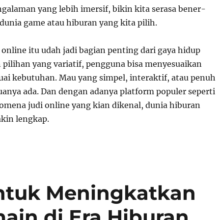
galaman yang lebih imersif, bikin kita serasa bener-
dunia game atau hiburan yang kita pilih.
 online itu udah jadi bagian penting dari gaya hidup
pilihan yang variatif, pengguna bisa menyesuaikan
ai kebutuhan. Mau yang simpel, interaktif, atau penuh
anya ada. Dan dengan adanya platform populer seperti
omena judi online yang kian dikenal, dunia hiburan
akin lengkap.
 untuk Meningkatkan
in di Era Hiburan