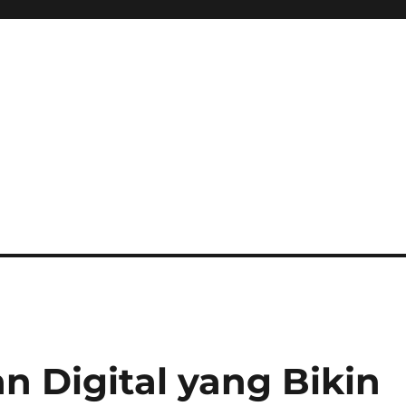
n Digital yang Bikin