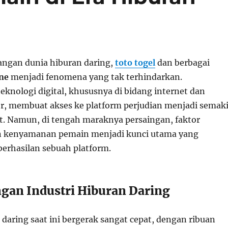
ngan dunia hiburan daring,
toto togel
dan berbagai
ine
menjadi fenomena yang tak terhindarkan.
knologi digital, khususnya di bidang internet dan
er, membuat akses ke platform perjudian menjadi semak
. Namun, di tengah maraknya persaingan, faktor
n kenyamanan pemain menjadi kunci utama yang
rhasilan sebuah platform.
an Industri Hiburan Daring
 daring saat ini bergerak sangat cepat, dengan ribuan