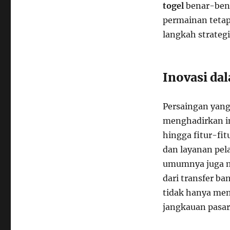
togel
benar-benar
permainan tetap 
langkah strateg
Inovasi da
Persaingan yang
menghadirkan i
hingga fitur-fit
dan layanan pel
umumnya juga m
dari transfer ba
tidak hanya me
jangkauan pasar