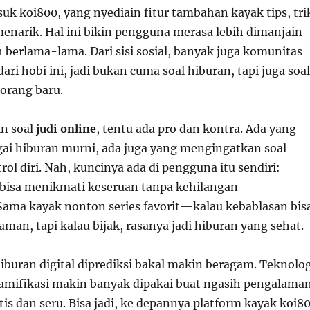
uk koi800, yang nyediain fitur tambahan kayak tips, tri
narik. Hal ini bikin pengguna merasa lebih dimanjain
 berlama-lama. Dari sisi sosial, banyak juga komunitas
ari hobi ini, jadi bukan cuma soal hiburan, tapi juga soal
orang baru.
n soal
judi online
, tentu ada pro dan kontra. Ada yang
gai hiburan murni, ada juga yang mengingatkan soal
ol diri. Nah, kuncinya ada di pengguna itu sendiri:
bisa menikmati keseruan tanpa kehilangan
ama kayak nonton series favorit—kalau kebablasan bis
an, tapi kalau bijak, rasanya jadi hiburan yang sehat.
iburan digital diprediksi bakal makin beragam. Teknolog
gamifikasi makin banyak dipakai buat ngasih pengalama
stis dan seru. Bisa jadi, ke depannya platform kayak koi8