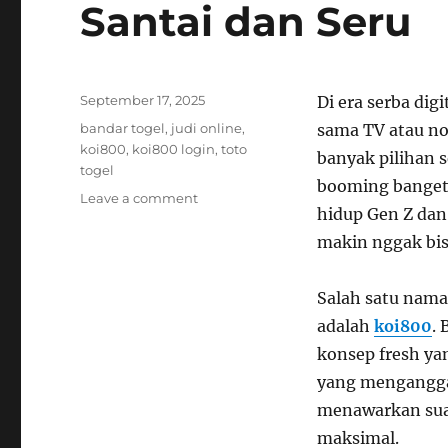
Santai dan Seru
Posted
September 17, 2025
Di era serba dig
on
Tags
bandar togel
,
judi online
,
sama TV atau no
koi800
,
koi800 login
,
toto
banyak pilihan s
togel
booming banget 
on
Leave a comment
hidup Gen Z dan 
Menikmati
Hiburan
makin nggak bisa
Digital
yang
Salah satu nama
Bikin
Santai
adalah
koi800
.
dan
konsep fresh y
Seru
yang menganggap
menawarkan suas
maksimal.