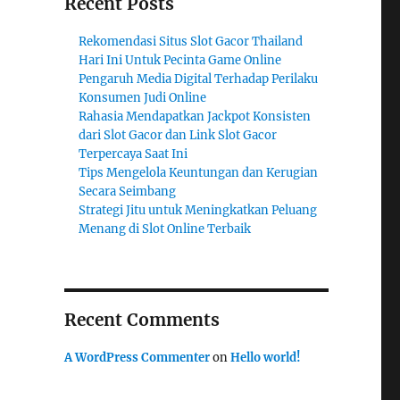
Recent Posts
Rekomendasi Situs Slot Gacor Thailand
Hari Ini Untuk Pecinta Game Online
Pengaruh Media Digital Terhadap Perilaku
Konsumen Judi Online
Rahasia Mendapatkan Jackpot Konsisten
dari Slot Gacor dan Link Slot Gacor
Terpercaya Saat Ini
Tips Mengelola Keuntungan dan Kerugian
Secara Seimbang
Strategi Jitu untuk Meningkatkan Peluang
Menang di Slot Online Terbaik
Recent Comments
A WordPress Commenter
on
Hello world!