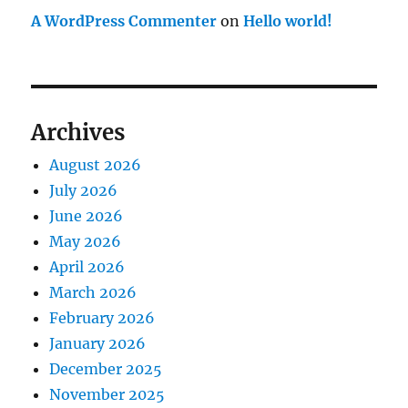
A WordPress Commenter
on
Hello world!
Archives
August 2026
July 2026
June 2026
May 2026
April 2026
March 2026
February 2026
January 2026
December 2025
November 2025