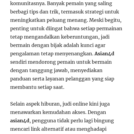
komunitasnya. Banyak pemain yang saling
berbagi tips dan trik, termasuk strategi untuk
meningkatkan peluang menang. Meski begitu,
penting untuk diingat bahwa setiap permainan
tetap mengandalkan keberuntungan, jadi
bermain dengan bijak adalah kunci agar
pengalaman tetap menyenangkan.
Asian4d
sendiri mendorong pemain untuk bermain
dengan tanggung jawab, menyediakan
panduan serta layanan pelanggan yang siap
membantu setiap saat.
Selain aspek hiburan, judi online kini juga
menawarkan kemudahan akses. Dengan
asian4d
, pengguna tidak perlu lagi bingung
mencari link alternatif atau menghadapi