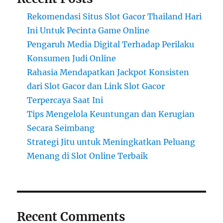
Rekomendasi Situs Slot Gacor Thailand Hari
Ini Untuk Pecinta Game Online
Pengaruh Media Digital Terhadap Perilaku
Konsumen Judi Online
Rahasia Mendapatkan Jackpot Konsisten
dari Slot Gacor dan Link Slot Gacor
Terpercaya Saat Ini
Tips Mengelola Keuntungan dan Kerugian
Secara Seimbang
Strategi Jitu untuk Meningkatkan Peluang
Menang di Slot Online Terbaik
Recent Comments