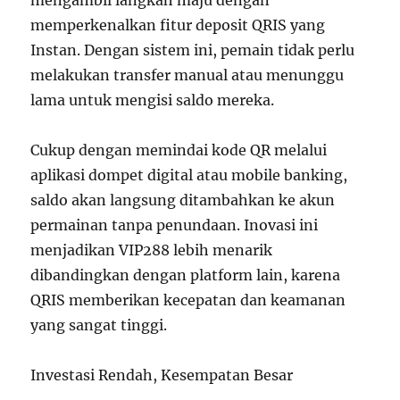
mengambil langkah maju dengan
memperkenalkan fitur deposit QRIS yang
Instan. Dengan sistem ini, pemain tidak perlu
melakukan transfer manual atau menunggu
lama untuk mengisi saldo mereka.
Cukup dengan memindai kode QR melalui
aplikasi dompet digital atau mobile banking,
saldo akan langsung ditambahkan ke akun
permainan tanpa penundaan. Inovasi ini
menjadikan VIP288 lebih menarik
dibandingkan dengan platform lain, karena
QRIS memberikan kecepatan dan keamanan
yang sangat tinggi.
Investasi Rendah, Kesempatan Besar