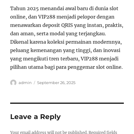
Tahun 2025 menandai awal baru di dunia slot
online, dan VIP288 menjadi pelopor dengan
menawarkan deposit QRIS yang instan, praktis,
dan aman, serta modal yang terjangkau.
Dikenal karena koleksi permainan modernnya,
peluang kemenangan yang tinggi, dan inovasi
yang mengikuti tren terbaru, VIP288 menjadi
pilihan utama bagi para penggemar slot online.
Author
Posted
admin
September 26, 2025
on
Leave a Reply
Your email address will not be published.
Required fields