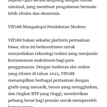
deposit QRIS secara langsung dengan modal
minimal, yang membuat pengalaman bermain
lebih efisien dan ekonomis.
VIP288 Mengadopsi Pendekatan Modern
VIP288 bukan sekadar platform permainan
biasa; situs ini berkomitmen untuk
menyediakan teknologi terkini yang menjamin
kenyamanan maksimum bagi para
penggunanya. Dengan hadirnya slot online
yang efisien di tahun 2025, VIP288
menampilkan berbagai permainan dengan
grafis yang menarik, bonus yang menggiurkan,
dan tingkat RTP yang tinggi, memberikan
peluang besar bagi pemain untuk memperoleh