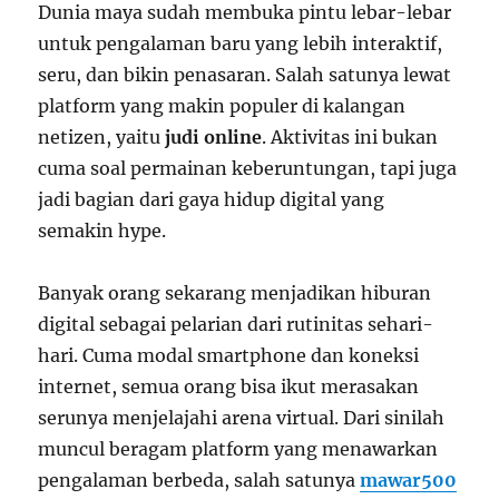
Dunia maya sudah membuka pintu lebar-lebar
untuk pengalaman baru yang lebih interaktif,
seru, dan bikin penasaran. Salah satunya lewat
platform yang makin populer di kalangan
netizen, yaitu
judi online
. Aktivitas ini bukan
cuma soal permainan keberuntungan, tapi juga
jadi bagian dari gaya hidup digital yang
semakin hype.
Banyak orang sekarang menjadikan hiburan
digital sebagai pelarian dari rutinitas sehari-
hari. Cuma modal smartphone dan koneksi
internet, semua orang bisa ikut merasakan
serunya menjelajahi arena virtual. Dari sinilah
muncul beragam platform yang menawarkan
pengalaman berbeda, salah satunya
mawar500