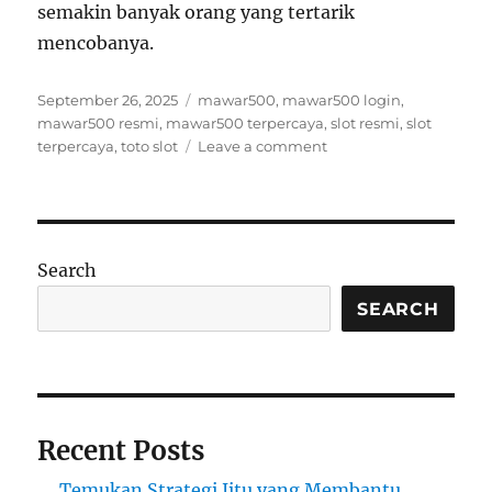
semakin banyak orang yang tertarik
mencobanya.
Posted
Tags
September 26, 2025
mawar500
,
mawar500 login
,
on
mawar500 resmi
,
mawar500 terpercaya
,
slot resmi
,
slot
on
terpercaya
,
toto slot
Leave a comment
Jejak
Digital
Modern
dalam
Dunia
Search
Hiburan
Online
SEARCH
Recent Posts
Temukan Strategi Jitu yang Membantu