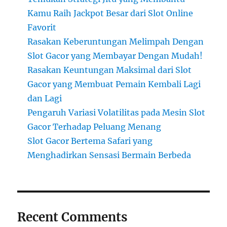
Kamu Raih Jackpot Besar dari Slot Online
Favorit
Rasakan Keberuntungan Melimpah Dengan
Slot Gacor yang Membayar Dengan Mudah!
Rasakan Keuntungan Maksimal dari Slot
Gacor yang Membuat Pemain Kembali Lagi
dan Lagi
Pengaruh Variasi Volatilitas pada Mesin Slot
Gacor Terhadap Peluang Menang
Slot Gacor Bertema Safari yang
Menghadirkan Sensasi Bermain Berbeda
Recent Comments