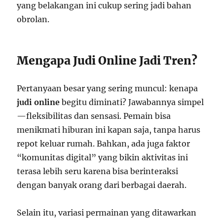
yang belakangan ini cukup sering jadi bahan
obrolan.
Mengapa Judi Online Jadi Tren?
Pertanyaan besar yang sering muncul: kenapa
judi online
begitu diminati? Jawabannya simpel
—fleksibilitas dan sensasi. Pemain bisa
menikmati hiburan ini kapan saja, tanpa harus
repot keluar rumah. Bahkan, ada juga faktor
“komunitas digital” yang bikin aktivitas ini
terasa lebih seru karena bisa berinteraksi
dengan banyak orang dari berbagai daerah.
Selain itu, variasi permainan yang ditawarkan