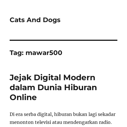
Cats And Dogs
Tag:
mawar500
Jejak Digital Modern
dalam Dunia Hiburan
Online
Di era serba digital, hiburan bukan lagi sekadar
menonton televisi atau mendengarkan radio.