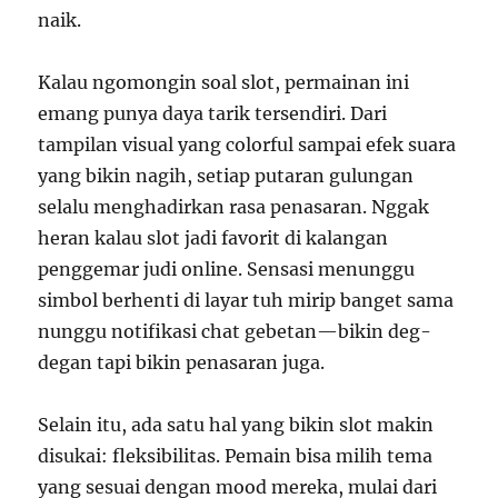
naik.
Kalau ngomongin soal slot, permainan ini
emang punya daya tarik tersendiri. Dari
tampilan visual yang colorful sampai efek suara
yang bikin nagih, setiap putaran gulungan
selalu menghadirkan rasa penasaran. Nggak
heran kalau slot jadi favorit di kalangan
penggemar judi online. Sensasi menunggu
simbol berhenti di layar tuh mirip banget sama
nunggu notifikasi chat gebetan—bikin deg-
degan tapi bikin penasaran juga.
Selain itu, ada satu hal yang bikin slot makin
disukai: fleksibilitas. Pemain bisa milih tema
yang sesuai dengan mood mereka, mulai dari