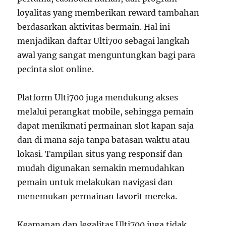
loyalitas yang memberikan reward tambahan
berdasarkan aktivitas bermain. Hal ini
menjadikan daftar Ulti700 sebagai langkah
awal yang sangat menguntungkan bagi para
pecinta slot online.
Platform Ulti700 juga mendukung akses
melalui perangkat mobile, sehingga pemain
dapat menikmati permainan slot kapan saja
dan di mana saja tanpa batasan waktu atau
lokasi. Tampilan situs yang responsif dan
mudah digunakan semakin memudahkan
pemain untuk melakukan navigasi dan
menemukan permainan favorit mereka.
Keamanan dan legalitas Ulti700 juga tidak