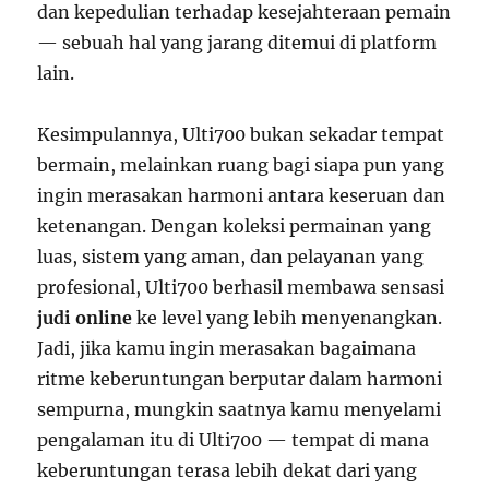
dan kepedulian terhadap kesejahteraan pemain
— sebuah hal yang jarang ditemui di platform
lain.
Kesimpulannya, Ulti700 bukan sekadar tempat
bermain, melainkan ruang bagi siapa pun yang
ingin merasakan harmoni antara keseruan dan
ketenangan. Dengan koleksi permainan yang
luas, sistem yang aman, dan pelayanan yang
profesional, Ulti700 berhasil membawa sensasi
judi online
ke level yang lebih menyenangkan.
Jadi, jika kamu ingin merasakan bagaimana
ritme keberuntungan berputar dalam harmoni
sempurna, mungkin saatnya kamu menyelami
pengalaman itu di Ulti700 — tempat di mana
keberuntungan terasa lebih dekat dari yang