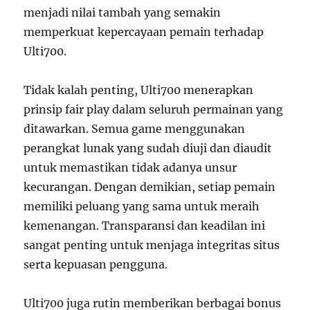
menjadi nilai tambah yang semakin
memperkuat kepercayaan pemain terhadap
Ulti700.
Tidak kalah penting, Ulti700 menerapkan
prinsip fair play dalam seluruh permainan yang
ditawarkan. Semua game menggunakan
perangkat lunak yang sudah diuji dan diaudit
untuk memastikan tidak adanya unsur
kecurangan. Dengan demikian, setiap pemain
memiliki peluang yang sama untuk meraih
kemenangan. Transparansi dan keadilan ini
sangat penting untuk menjaga integritas situs
serta kepuasan pengguna.
Ulti700 juga rutin memberikan berbagai bonus