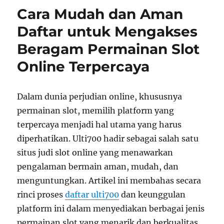
Menjelajahi
Cara Mudah dan Aman
Dunia
Hiburan
Daftar untuk Mengakses
Digital
Beragam Permainan Slot
Online Terpercaya
Dalam dunia perjudian online, khususnya
permainan slot, memilih platform yang
terpercaya menjadi hal utama yang harus
diperhatikan. Ulti700 hadir sebagai salah satu
situs judi slot online yang menawarkan
pengalaman bermain aman, mudah, dan
menguntungkan. Artikel ini membahas secara
rinci proses
daftar ulti700
dan keunggulan
platform ini dalam menyediakan berbagai jenis
permainan slot yang menarik dan berkualitas.