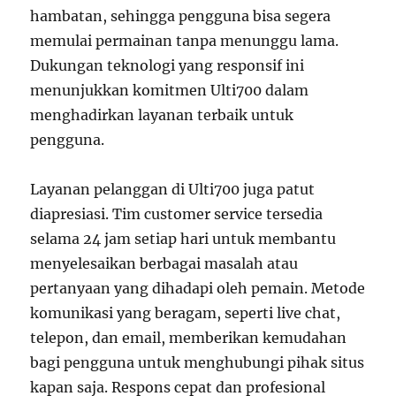
hambatan, sehingga pengguna bisa segera
memulai permainan tanpa menunggu lama.
Dukungan teknologi yang responsif ini
menunjukkan komitmen Ulti700 dalam
menghadirkan layanan terbaik untuk
pengguna.
Layanan pelanggan di Ulti700 juga patut
diapresiasi. Tim customer service tersedia
selama 24 jam setiap hari untuk membantu
menyelesaikan berbagai masalah atau
pertanyaan yang dihadapi oleh pemain. Metode
komunikasi yang beragam, seperti live chat,
telepon, dan email, memberikan kemudahan
bagi pengguna untuk menghubungi pihak situs
kapan saja. Respons cepat dan profesional