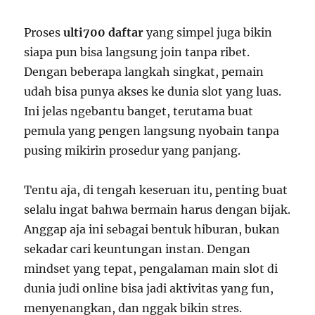
Proses
ulti700 daftar
yang simpel juga bikin
siapa pun bisa langsung join tanpa ribet.
Dengan beberapa langkah singkat, pemain
udah bisa punya akses ke dunia slot yang luas.
Ini jelas ngebantu banget, terutama buat
pemula yang pengen langsung nyobain tanpa
pusing mikirin prosedur yang panjang.
Tentu aja, di tengah keseruan itu, penting buat
selalu ingat bahwa bermain harus dengan bijak.
Anggap aja ini sebagai bentuk hiburan, bukan
sekadar cari keuntungan instan. Dengan
mindset yang tepat, pengalaman main slot di
dunia judi online bisa jadi aktivitas yang fun,
menyenangkan, dan nggak bikin stres.