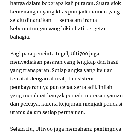
hanya dalam beberapa kali putaran. Suara efek
kemenangan yang khas pun jadi momen yang
selalu dinantikan — semacam irama
keberuntungan yang bikin hati bergetar
bahagia.
Bagi para pencinta
togel
, Ulti700 juga
menyediakan pasaran yang lengkap dan hasil
yang transparan. Setiap angka yang keluar
tercatat dengan akurat, dan sistem
pembayarannya pun cepat serta adil. Inilah
yang membuat banyak pemain merasa nyaman
dan percaya, karena kejujuran menjadi pondasi
utama dalam setiap permainan.
Selain itu, Ulti700 juga memahami pentingnya