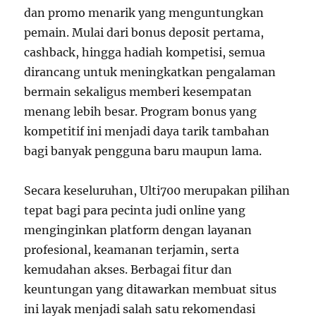
dan promo menarik yang menguntungkan
pemain. Mulai dari bonus deposit pertama,
cashback, hingga hadiah kompetisi, semua
dirancang untuk meningkatkan pengalaman
bermain sekaligus memberi kesempatan
menang lebih besar. Program bonus yang
kompetitif ini menjadi daya tarik tambahan
bagi banyak pengguna baru maupun lama.
Secara keseluruhan, Ulti700 merupakan pilihan
tepat bagi para pecinta judi online yang
menginginkan platform dengan layanan
profesional, keamanan terjamin, serta
kemudahan akses. Berbagai fitur dan
keuntungan yang ditawarkan membuat situs
ini layak menjadi salah satu rekomendasi