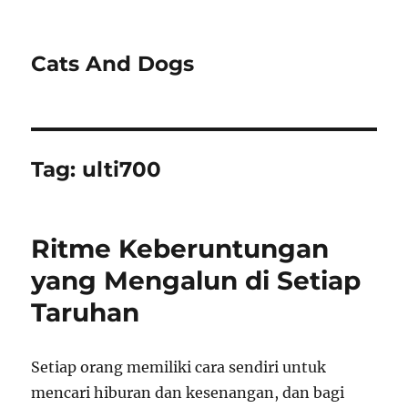
Cats And Dogs
Tag:
ulti700
Ritme Keberuntungan
yang Mengalun di Setiap
Taruhan
Setiap orang memiliki cara sendiri untuk
mencari hiburan dan kesenangan, dan bagi