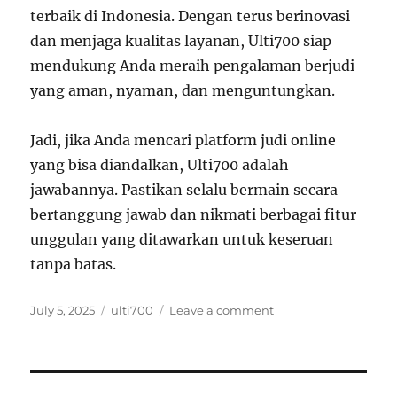
terbaik di Indonesia. Dengan terus berinovasi
dan menjaga kualitas layanan, Ulti700 siap
mendukung Anda meraih pengalaman berjudi
yang aman, nyaman, dan menguntungkan.
Jadi, jika Anda mencari platform judi online
yang bisa diandalkan, Ulti700 adalah
jawabannya. Pastikan selalu bermain secara
bertanggung jawab dan nikmati berbagai fitur
unggulan yang ditawarkan untuk keseruan
tanpa batas.
Posted
Tags
on
July 5, 2025
ulti700
Leave a comment
on
Ulti700:
Solusi
Terpercaya
untuk