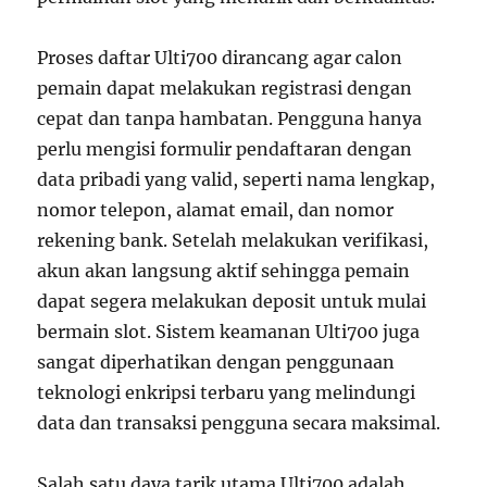
Proses daftar Ulti700 dirancang agar calon
pemain dapat melakukan registrasi dengan
cepat dan tanpa hambatan. Pengguna hanya
perlu mengisi formulir pendaftaran dengan
data pribadi yang valid, seperti nama lengkap,
nomor telepon, alamat email, dan nomor
rekening bank. Setelah melakukan verifikasi,
akun akan langsung aktif sehingga pemain
dapat segera melakukan deposit untuk mulai
bermain slot. Sistem keamanan Ulti700 juga
sangat diperhatikan dengan penggunaan
teknologi enkripsi terbaru yang melindungi
data dan transaksi pengguna secara maksimal.
Salah satu daya tarik utama Ulti700 adalah