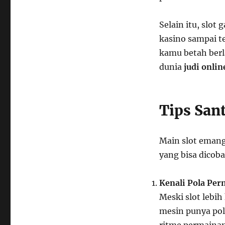
Selain itu, slot
kasino sampai t
kamu betah berl
dunia
judi onlin
Tips Sant
Main slot emang 
yang bisa dicoba
Kenali Pola Pe
Meski slot lebi
mesin punya pola