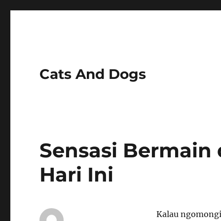
Cats And Dogs
Sensasi Bermain 
Hari Ini
Kalau ngomongin