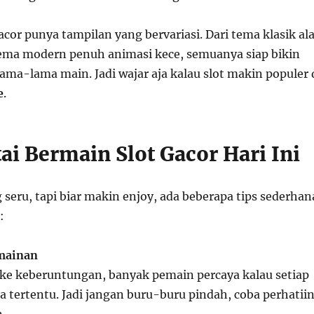
 gacor punya tampilan yang bervariasi. Dari tema klasik al
ema modern penuh animasi kece, semuanya siap bikin
ama-lama main. Jadi wajar aja kalau slot makin populer 
e
.
ai Bermain Slot Gacor Hari Ini
seru, tapi biar makin enjoy, ada beberapa tips sederhan
:
rmainan
h ke keberuntungan, banyak pemain percaya kalau setiap
 tertentu. Jadi jangan buru-buru pindah, coba perhatii