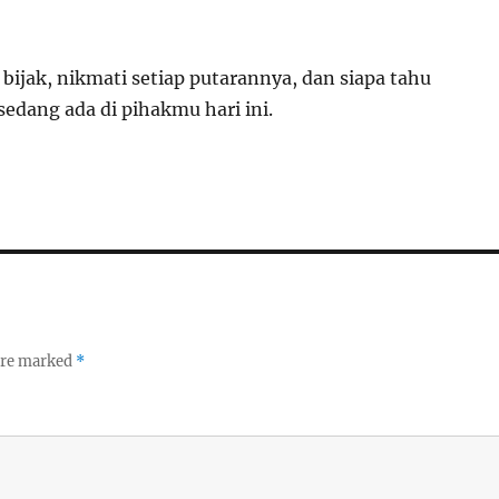
bijak, nikmati setiap putarannya, dan siapa tahu
edang ada di pihakmu hari ini.
 are marked
*