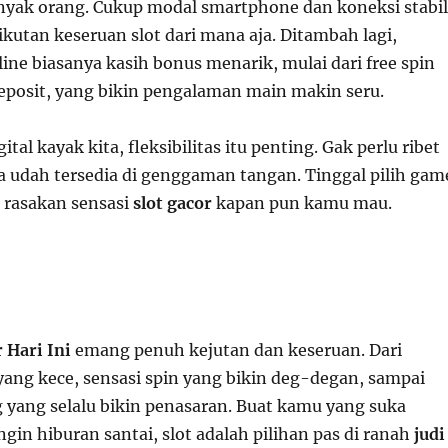
nyak orang. Cukup modal smartphone dan koneksi stabil
kutan keseruan slot dari mana aja. Ditambah lagi,
line biasanya kasih bonus menarik, mulai dari free spin
posit, yang bikin pengalaman main makin seru.
ital kayak kita, fleksibilitas itu penting. Gak perlu ribet
a udah tersedia di genggaman tangan. Tinggal pilih gam
an rasakan sensasi
slot gacor
kapan pun kamu mau.
 Hari Ini
emang penuh kejutan dan keseruan. Dari
yang kece, sensasi spin yang bikin deg-degan, sampai
yang selalu bikin penasaran. Buat kamu yang suka
gin hiburan santai, slot adalah pilihan pas di ranah
judi