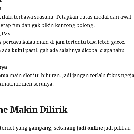
.
n
erlalu terbawa suasana. Tetapkan batas modal dari awal
tetap fun dan gak bikin kantong bolong.
 Pas
percaya kalau main di jam tertentu bisa lebih gacor.
da bukti pasti, gak ada salahnya dicoba, siapa tahu
nya
ama main slot itu hiburan. Jadi jangan terlalu fokus ngej
ikmati momen serunya.
ne Makin Dilirik
nternet yang gampang, sekarang
judi online
jadi pilihan